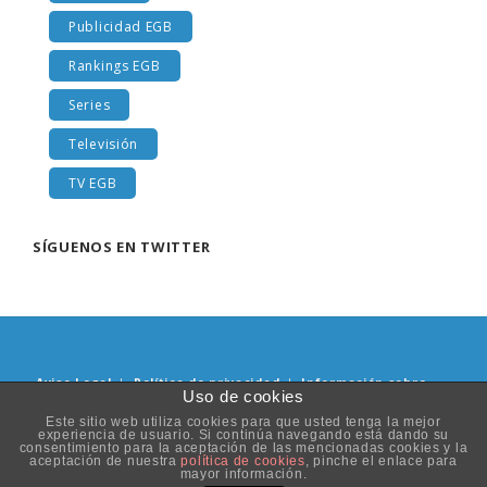
Publicidad EGB
Rankings EGB
Series
Televisión
TV EGB
SÍGUENOS EN TWITTER
Aviso Legal
|
Política de privacidad
|
Información sobre
Uso de cookies
Cookies
Este sitio web utiliza cookies para que usted tenga la mejor
experiencia de usuario. Si continúa navegando está dando su
© Copyright 2019. Todos los derechos reservados. Diseñado y
consentimiento para la aceptación de las mencionadas cookies y la
aceptación de nuestra
política de cookies
, pinche el enlace para
desarrollado por
Innotu
&
Cristina Irisarri
.
mayor información.