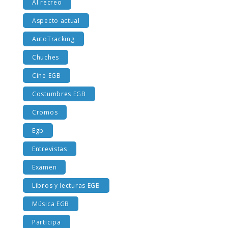
Al recreo
Aspecto actual
AutoTracking
Chuches
Cine EGB
Costumbres EGB
Cromos
Egb
Entrevistas
Examen
Libros y lecturas EGB
Música EGB
Participa