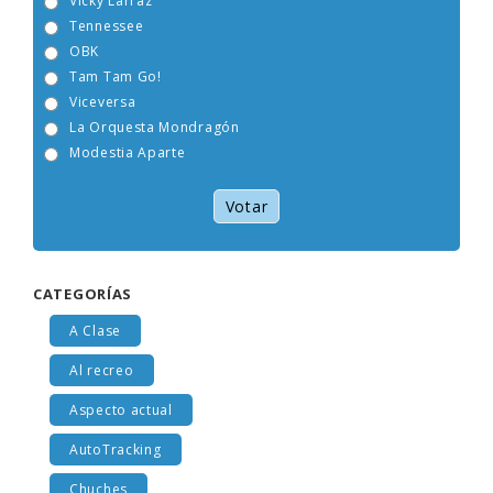
Vicky Larraz
Tennessee
OBK
Tam Tam Go!
Viceversa
La Orquesta Mondragón
Modestia Aparte
Votar
CATEGORÍAS
A Clase
Al recreo
Aspecto actual
AutoTracking