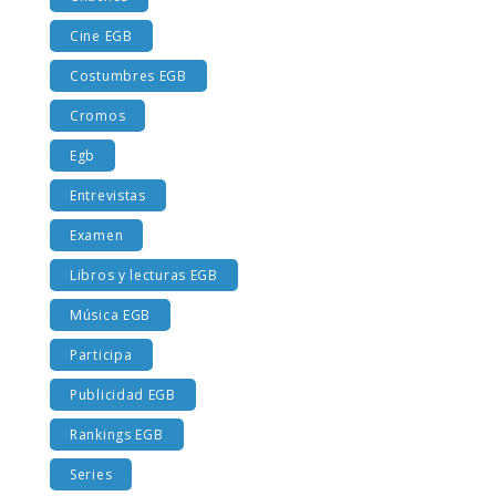
Chuches
Cine EGB
Costumbres EGB
Cromos
Egb
Entrevistas
Examen
Libros y lecturas EGB
Música EGB
Participa
Publicidad EGB
Rankings EGB
Series