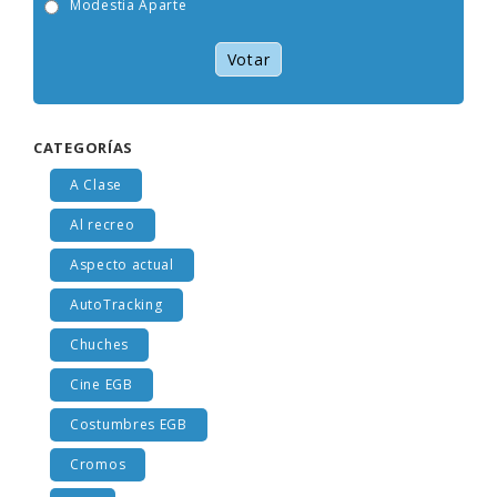
Modestia Aparte
Votar
CATEGORÍAS
A Clase
Al recreo
Aspecto actual
AutoTracking
Chuches
Cine EGB
Costumbres EGB
Cromos