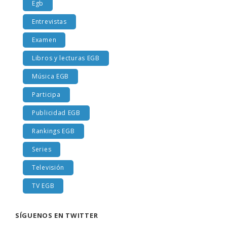
Egb
Entrevistas
Examen
Libros y lecturas EGB
Música EGB
Participa
Publicidad EGB
Rankings EGB
Series
Televisión
TV EGB
SÍGUENOS EN TWITTER