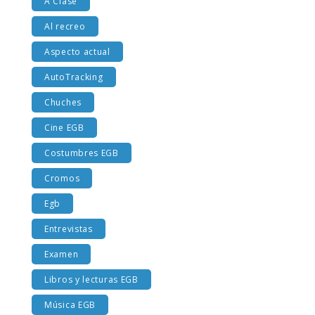
A Clase
Al recreo
Aspecto actual
AutoTracking
Chuches
Cine EGB
Costumbres EGB
Cromos
Egb
Entrevistas
Examen
Libros y lecturas EGB
Música EGB