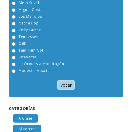
Alejo Stivel
Miguel Costas
Los Manolos
Nacha Pop
Vicky Larraz
Tennessee
OBK
Tam Tam Go!
Viceversa
La Orquesta Mondragón
Modestia Aparte
Votar
CATEGORÍAS
A Clase
Al recreo