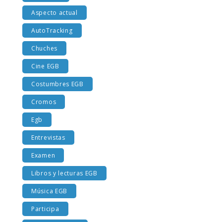
Aspecto actual
AutoTracking
Chuches
Cine EGB
Costumbres EGB
Cromos
Egb
Entrevistas
Examen
Libros y lecturas EGB
Música EGB
Participa