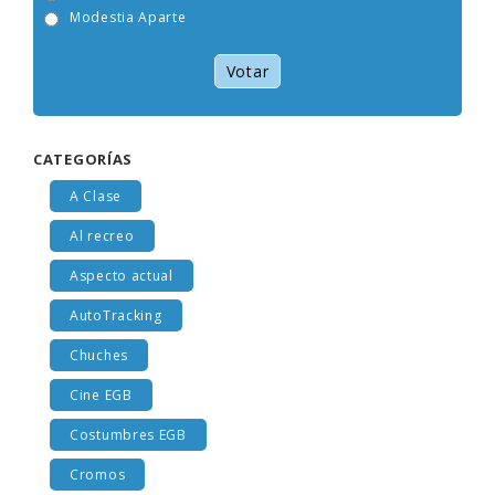
Modestia Aparte
Votar
CATEGORÍAS
A Clase
Al recreo
Aspecto actual
AutoTracking
Chuches
Cine EGB
Costumbres EGB
Cromos