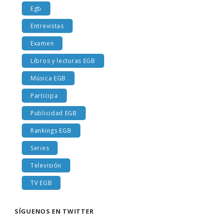
Egb
Entrevistas
Examen
Libros y lecturas EGB
Música EGB
Participa
Publicidad EGB
Rankings EGB
Series
Televisión
TV EGB
SÍGUENOS EN TWITTER