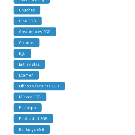
AutoTracking
Chuches
Cine EGB
Costumbres EGB
Cromos
Egb
Entrevistas
Examen
Libros y lecturas EGB
Música EGB
Participa
Publicidad EGB
Rankings EGB