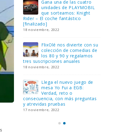
Gana una de las cuatro
¿Sa
al no
unidades de PLAYMOBIL
cur
amos a
que sorteamos: Knight
sab
Rider – El coche fantástico
EGB
[finalizado]
8 febrero, 202
18 noviembre, 2022
 Yo
Gan
reto o
FlixOlé nos divierte con su
Fui
colección de comedias de
con
 estas
los 80 y 90 y regalamos
respondiend
tres suscripciones anuales
5 preguntas
18 noviembre, 2022
15 diciembre,
Llega el nuevo juego de
Pri
mesa Yo Fui a EGB:
‘Ma
ue se
Verdad, reto o
rec
que ya
consecuencia, con más preguntas
pusieron de
y atrevidas pruebas
desaparecie
17 noviembre, 2022
2 diciembre, 
es