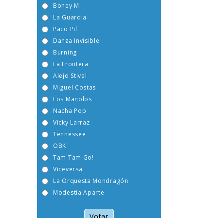
Boney M
La Guardia
Paco Pil
Danza Invisible
Burning
La Frontera
Alejo Stivel
Miguel Costas
Los Manolos
Nacha Pop
Vicky Larraz
Tennessee
OBK
Tam Tam Go!
Viceversa
La Orquesta Mondragón
Modestia Aparte
Votar