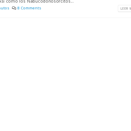
 Así como los Nabucodonosorcitos...
nutos
8 Comments
LEER M