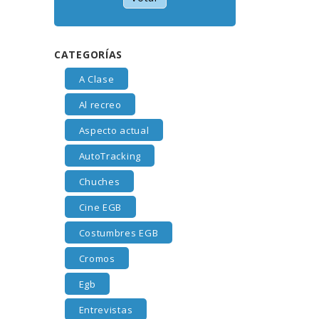
CATEGORÍAS
A Clase
Al recreo
Aspecto actual
AutoTracking
Chuches
Cine EGB
Costumbres EGB
Cromos
Egb
Entrevistas