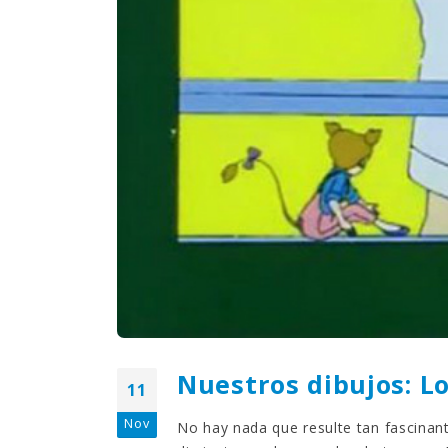
¿Sabías que…? Diez
curiosidades que igual no
sabes de cuando íbamos a
EGB
Rider 
[final
8 febrero, 2023
18 nov
Gana el nuevo juego Yo
Fui a EGB ‘¿Verdad, reto o
consecuencia?’
respondiendo correctamente estas
5 preguntas
tres s
15 diciembre, 2022
18 nov
Prime Video estrena
‘Mañana es hoy’ y
recordamos cosas que se
pusieron de moda en los 90 que ya
conse
desaparecieron
y atre
2 diciembre, 2022
17 nov
Nuestros dibujos: L
11
Nov
No hay nada que resulte tan fascinan