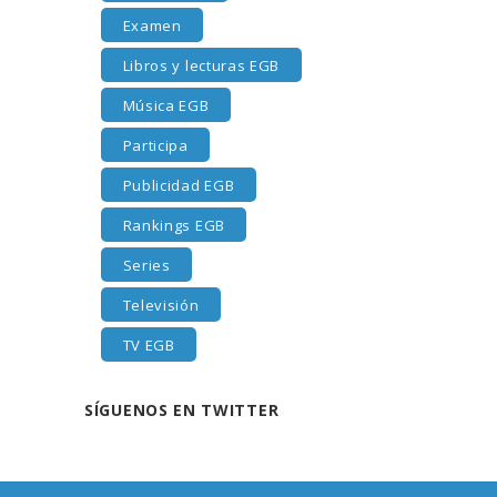
Examen
Libros y lecturas EGB
Música EGB
Participa
Publicidad EGB
Rankings EGB
Series
Televisión
TV EGB
SÍGUENOS EN TWITTER