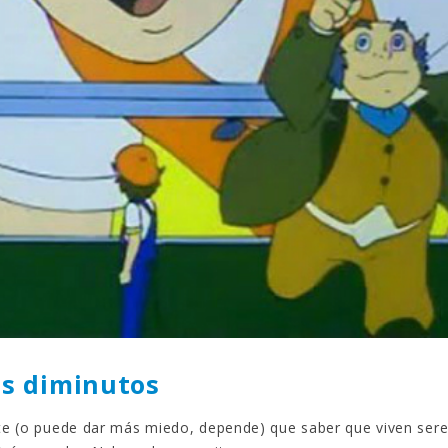
Gana una de las cuatro
¿Sabías que…? Diez
unidades de PLAYMOBIL
curiosidades que igu
que sorteamos: Knight
sabes de cuando íb
– El coche fantástico
EGB
izado]
8 febrero, 2023
iembre, 2022
Gana el nuevo juego
FlixOlé nos divierte con su
Fui a EGB ‘¿Verdad, 
colección de comedias de
consecuencia?’
los 80 y 90 y regalamos
respondiendo correctamente
uscripciones anuales
5 preguntas
iembre, 2022
15 diciembre, 2022
Llega el nuevo juego de
Prime Video estrena
mesa Yo Fui a EGB:
‘Mañana es hoy’ y
Verdad, reto o
recordamos cosas q
cuencia, con más preguntas
pusieron de moda en los 90 
vidas pruebas
desaparecieron
iembre, 2022
2 diciembre, 2022
os diminutos
te (o puede dar más miedo, depende) que saber que viven ser