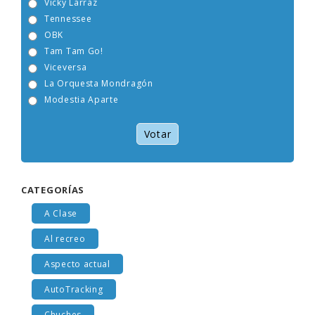
Vicky Larraz
Tennessee
OBK
Tam Tam Go!
Viceversa
La Orquesta Mondragón
Modestia Aparte
Votar
CATEGORÍAS
A Clase
Al recreo
Aspecto actual
AutoTracking