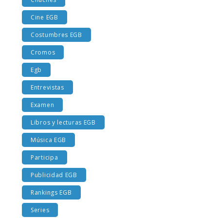
Chuches
Cine EGB
Costumbres EGB
Cromos
Egb
Entrevistas
Examen
Libros y lecturas EGB
Música EGB
Participa
Publicidad EGB
Rankings EGB
Series