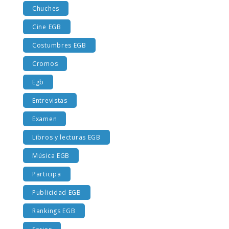
Chuches
Cine EGB
Costumbres EGB
Cromos
Egb
Entrevistas
Examen
Libros y lecturas EGB
Música EGB
Participa
Publicidad EGB
Rankings EGB