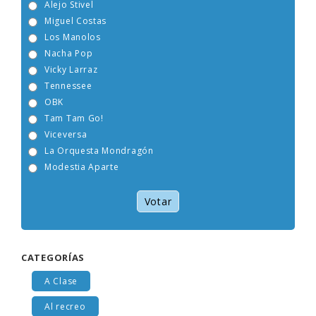
Alejo Stivel
Miguel Costas
Los Manolos
Nacha Pop
Vicky Larraz
Tennessee
OBK
Tam Tam Go!
Viceversa
La Orquesta Mondragón
Modestia Aparte
Votar
CATEGORÍAS
A Clase
Al recreo