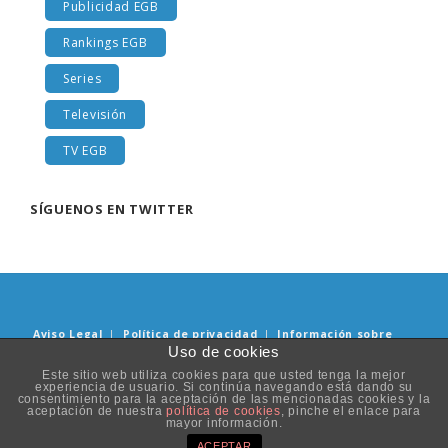
Publicidad EGB
Rankings EGB
Series
Televisión
TV EGB
SÍGUENOS EN TWITTER
Aviso Legal
|
Política de privacidad
|
Información sobre
Uso de cookies
Cookies
Este sitio web utiliza cookies para que usted tenga la mejor
experiencia de usuario. Si continúa navegando está dando su
© Copyright 2019. Todos los derechos reservados. Diseñado y
consentimiento para la aceptación de las mencionadas cookies y la
aceptación de nuestra
política de cookies
, pinche el enlace para
desarrollado por
Innotu
&
Cristina Irisarri
.
mayor información.
ACEPTAR