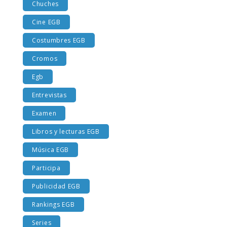
Chuches
Cine EGB
Costumbres EGB
Cromos
Egb
Entrevistas
Examen
Libros y lecturas EGB
Música EGB
Participa
Publicidad EGB
Rankings EGB
Series