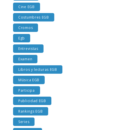
Cine EGB
Costumbres EGB
Cromos
Egb
Entrevistas
Examen
Libros y lecturas EGB
Música EGB
Participa
Publicidad EGB
Rankings EGB
Series