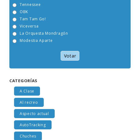
Tennessee
OBK
Tam Tam Go!
Viceversa
La Orquesta Mondragón
Modestia Aparte
Votar
CATEGORÍAS
A Clase
Al recreo
Aspecto actual
AutoTracking
Chuches