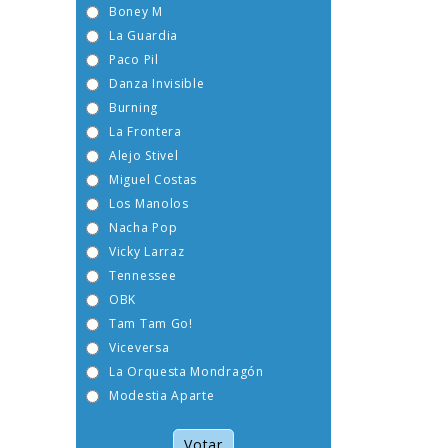
Boney M
La Guardia
Paco Pil
Danza Invisible
Burning
La Frontera
Alejo Stivel
Miguel Costas
Los Manolos
Nacha Pop
Vicky Larraz
Tennessee
OBK
Tam Tam Go!
Viceversa
La Orquesta Mondragón
Modestia Aparte
Votar