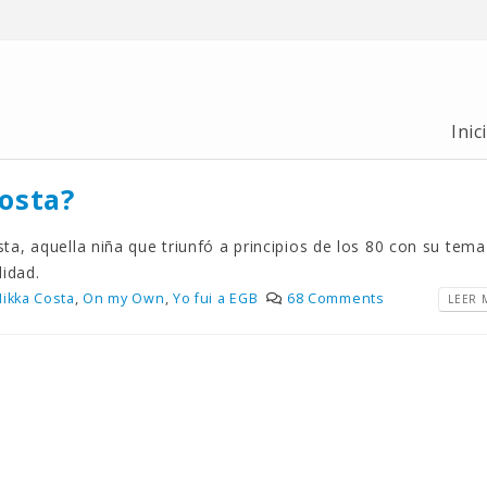
Inic
osta?
, aquella niña que triunfó a principios de los 80 con su tema
idad.
Nikka Costa
,
On my Own
,
Yo fui a EGB
68 Comments
LEER M