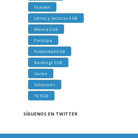
Examen
Libros y lecturas EGB
Música EGB
Participa
Publicidad EGB
Rankings EGB
Series
Televisión
TV EGB
SÍGUENOS EN TWITTER