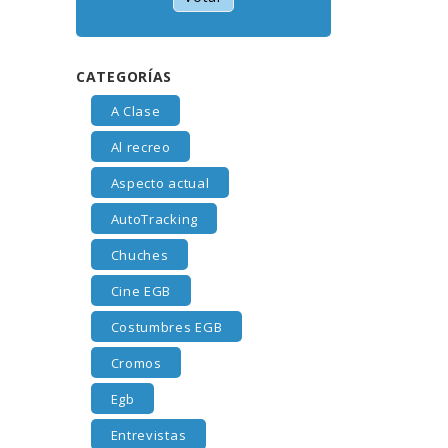
CATEGORÍAS
A Clase
Al recreo
Aspecto actual
AutoTracking
Chuches
Cine EGB
Costumbres EGB
Cromos
Egb
Entrevistas