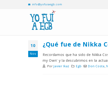
info@yofuiaegb.com
¿Qué fue de Nikka C
10
Nov
Recordamos que ha sido de Nikka Costa
my Own' y la descubrimos en la actual
Por
Javier Ikaz
Egb
Don Costa
,