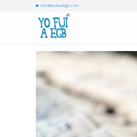
info@yofuiaegb.com