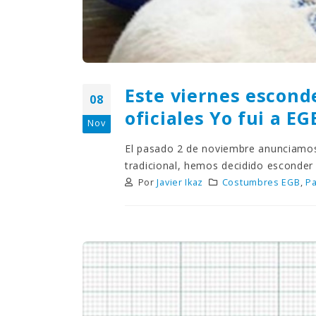
Este viernes escond
08
oficiales Yo fui a E
Nov
El pasado 2 de noviembre anunciamos 
tradicional, hemos decidido esconder 
Por
Javier Ikaz
Costumbres EGB
,
Pa