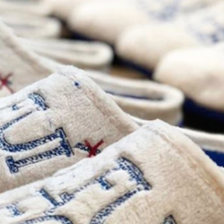
Gana una de las cuatro
¿Sabías que…? Diez
unidades de PLAYMOBIL
curiosidades que igu
que sorteamos: Knight
sabes de cuando íb
– El coche fantástico
EGB
izado]
8 febrero, 2023
iembre, 2022
Gana el nuevo juego
FlixOlé nos divierte con su
Fui a EGB ‘¿Verdad, 
colección de comedias de
consecuencia?’
los 80 y 90 y regalamos
respondiendo correctamente
uscripciones anuales
5 preguntas
iembre, 2022
15 diciembre, 2022
Llega el nuevo juego de
Prime Video estrena
mesa Yo Fui a EGB:
‘Mañana es hoy’ y
Verdad, reto o
recordamos cosas q
cuencia, con más preguntas
pusieron de moda en los 90 
vidas pruebas
desaparecieron
iembre, 2022
2 diciembre, 2022