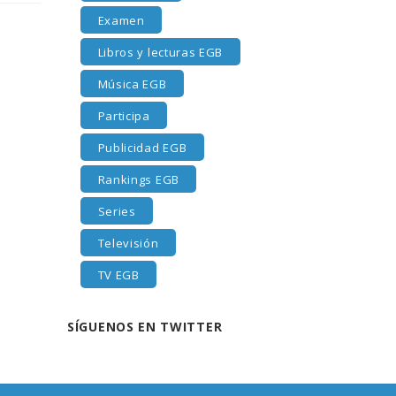
Examen
Libros y lecturas EGB
Música EGB
Participa
Publicidad EGB
Rankings EGB
Series
Televisión
TV EGB
SÍGUENOS EN TWITTER