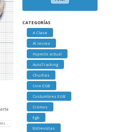
CATEGORÍAS
A Clase
Al recreo
Aspecto actual
AutoTracking
Chuches
Cine EGB
Costumbres EGB
Cromos
nerte
Egb
ÁS...
Entrevistas