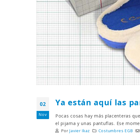
Ya están aquí las pa
02
Nov
Pocas cosas hay más placenteras que l
el pijama y unas pantuflas. Ese momen
Por
Javier Ikaz
Costumbres EGB