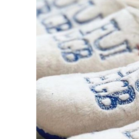
¿Sabías que…? Diez
curiosidades que igual no
sabes de cuando íbamos a
EGB
Rider 
[final
8 febrero, 2023
18 nov
Gana el nuevo juego Yo
Fui a EGB ‘¿Verdad, reto o
consecuencia?’
respondiendo correctamente estas
5 preguntas
tres s
15 diciembre, 2022
18 nov
Prime Video estrena
‘Mañana es hoy’ y
recordamos cosas que se
pusieron de moda en los 90 que ya
conse
desaparecieron
y atre
2 diciembre, 2022
17 nov