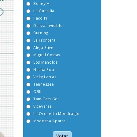
Boney M
La Guardia
Paco Pil
Danza Invisible
Burning
La Frontera
Alejo Stivel
Miguel Costas
Los Manolos
Nacha Pop
Vicky Larraz
Tennessee
OBK
Tam Tam Go!
Viceversa
La Orquesta Mondragón
Modestia Aparte
Votar