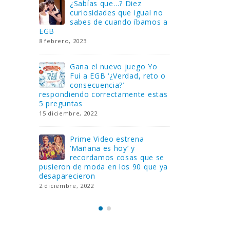
Gana una de las cuatro
¿Sa
al no
unidades de PLAYMOBIL
cur
amos a
que sorteamos: Knight
sab
Rider – El coche fantástico
EGB
[finalizado]
8 febrero, 202
18 noviembre, 2022
 Yo
Gan
reto o
FlixOlé nos divierte con su
Fui
colección de comedias de
con
 estas
los 80 y 90 y regalamos
respondiend
tres suscripciones anuales
5 preguntas
18 noviembre, 2022
15 diciembre,
Llega el nuevo juego de
Pri
mesa Yo Fui a EGB:
‘Ma
ue se
Verdad, reto o
rec
que ya
consecuencia, con más preguntas
pusieron de
y atrevidas pruebas
desaparecie
17 noviembre, 2022
2 diciembre, 