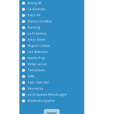
Boney M
La Guardia
Paco Pil
Danza Invisible
Burning
La Frontera
Alejo Stivel
Miguel Costas
Los Manolos
Nacha Pop
Vicky Larraz
Tennessee
OBK
Tam Tam Go!
Viceversa
La Orquesta Mondragón
Modestia Aparte
Votar