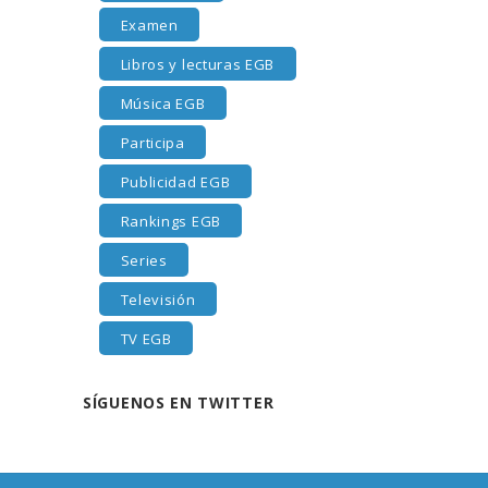
Examen
Libros y lecturas EGB
Música EGB
Participa
Publicidad EGB
Rankings EGB
Series
Televisión
TV EGB
SÍGUENOS EN TWITTER