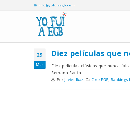
info@yofuiaegb.com
Diez películas que 
29
Mar
Diez películas clásicas que nunca falt
Semana Santa.
Por
Javier Ikaz
Cine EGB
,
Rankings