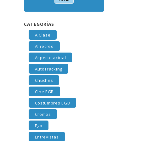
CATEGORÍAS
A Clase
Al recreo
Aspecto actual
AutoTracking
Chuches
Cine EGB
Costumbres EGB
Cromos
Egb
Entrevistas