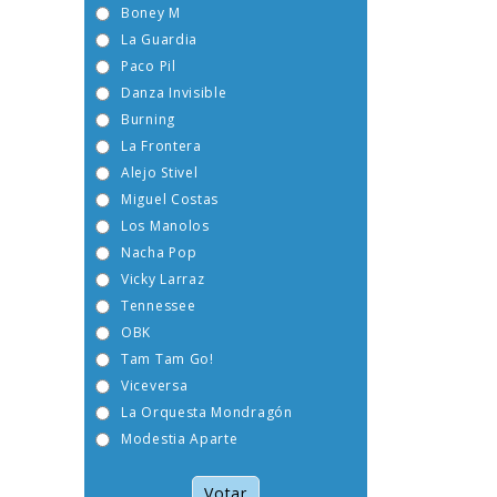
Boney M
La Guardia
Paco Pil
Danza Invisible
Burning
La Frontera
Alejo Stivel
Miguel Costas
Los Manolos
Nacha Pop
Vicky Larraz
Tennessee
OBK
Tam Tam Go!
Viceversa
La Orquesta Mondragón
Modestia Aparte
Votar