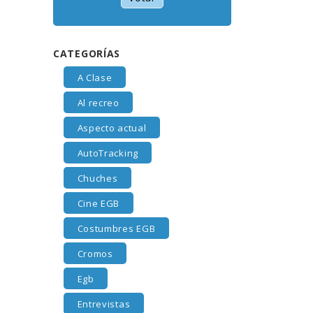
CATEGORÍAS
A Clase
Al recreo
Aspecto actual
AutoTracking
Chuches
Cine EGB
Costumbres EGB
Cromos
Egb
Entrevistas