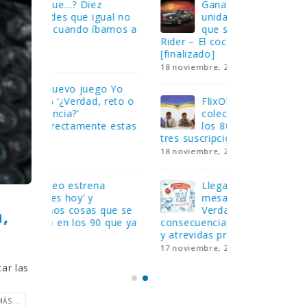
Gana una de las cuatro
¿Sa
al no
unidades de PLAYMOBIL
cur
amos a
que sorteamos: Knight
sab
Rider – El coche fantástico
EGB
[finalizado]
8 febrero, 202
18 noviembre, 2022
 Yo
Gan
reto o
FlixOlé nos divierte con su
Fui
colección de comedias de
con
 estas
los 80 y 90 y regalamos
respondiend
tres suscripciones anuales
5 preguntas
18 noviembre, 2022
15 diciembre,
Llega el nuevo juego de
Pri
mesa Yo Fui a EGB:
‘Ma
ue se
Verdad, reto o
rec
,
que ya
consecuencia, con más preguntas
pusieron de
y atrevidas pruebas
desaparecie
17 noviembre, 2022
2 diciembre, 
ar las
ÁS...