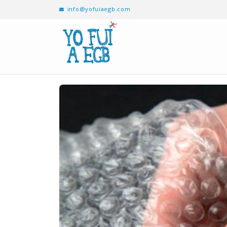
info@yofuiaegb.com