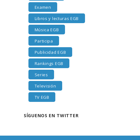
Examen
Libros y lecturas EGB
Música EGB
Participa
Publicidad EGB
Rankings EGB
Series
Televisión
TV EGB
SÍGUENOS EN TWITTER