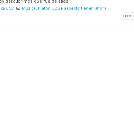
oy descubrimos qué fue de ellos.
ica EGB
Musica
,
Platon
,
¿Qué aspecto tienen ahora…?
LEER M