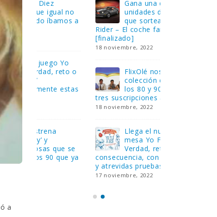
Gana una de las cuatro
¿Sa
al no
unidades de PLAYMOBIL
cur
amos a
que sorteamos: Knight
sab
Rider – El coche fantástico
EGB
[finalizado]
8 febrero, 202
18 noviembre, 2022
 Yo
Gan
reto o
FlixOlé nos divierte con su
Fui
colección de comedias de
con
 estas
los 80 y 90 y regalamos
respondiend
tres suscripciones anuales
5 preguntas
18 noviembre, 2022
15 diciembre,
Llega el nuevo juego de
Pri
mesa Yo Fui a EGB:
‘Ma
ue se
Verdad, reto o
rec
que ya
consecuencia, con más preguntas
pusieron de
y atrevidas pruebas
desaparecie
17 noviembre, 2022
2 diciembre, 
ró a