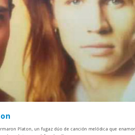
Gana una de las cuatro
¿Sabías que…? Diez
unidades de PLAYMOBIL
curiosidades que igu
que sorteamos: Knight
sabes de cuando íb
– El coche fantástico
EGB
izado]
8 febrero, 2023
iembre, 2022
Gana el nuevo juego
FlixOlé nos divierte con su
Fui a EGB ‘¿Verdad, 
colección de comedias de
consecuencia?’
los 80 y 90 y regalamos
respondiendo correctamente
uscripciones anuales
5 preguntas
iembre, 2022
15 diciembre, 2022
Llega el nuevo juego de
Prime Video estrena
mesa Yo Fui a EGB:
‘Mañana es hoy’ y
Verdad, reto o
recordamos cosas q
cuencia, con más preguntas
pusieron de moda en los 90 
vidas pruebas
desaparecieron
iembre, 2022
2 diciembre, 2022
ton
maron Platon, un fugaz dúo de canción melódica que enamo