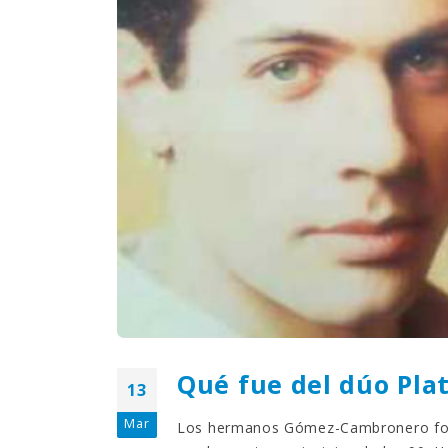
¿Sabías que…? Diez
curiosidades que igual no
sabes de cuando íbamos a
EGB
Rider 
[final
8 febrero, 2023
18 nov
Gana el nuevo juego Yo
Fui a EGB ‘¿Verdad, reto o
consecuencia?’
respondiendo correctamente estas
5 preguntas
tres s
15 diciembre, 2022
18 nov
Prime Video estrena
‘Mañana es hoy’ y
recordamos cosas que se
pusieron de moda en los 90 que ya
conse
desaparecieron
y atre
2 diciembre, 2022
17 nov
Qué fue del dúo Pla
13
Mar
Los hermanos Gómez-Cambronero for