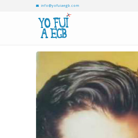
info@yofuiaegb.com