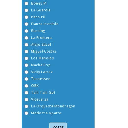
Boney M
La Guardia
Paco Pil
Danza Invisible
Burning
La Frontera
Alejo Stivel
Miguel Costas
Los Manolos
Nacha Pop
Vicky Larraz
Tennessee
OBK
Tam Tam Go!
Viceversa
La Orquesta Mondragón
Modestia Aparte
Votar