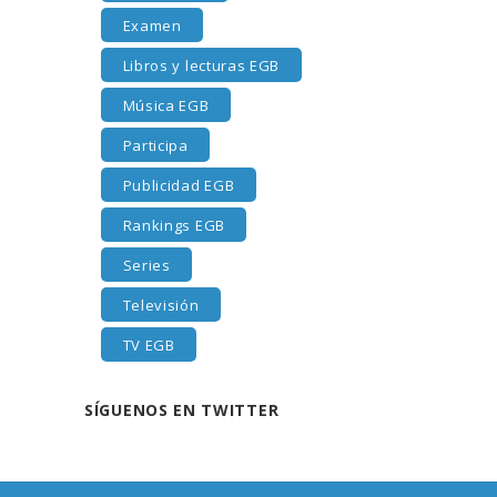
Examen
Libros y lecturas EGB
Música EGB
Participa
Publicidad EGB
Rankings EGB
Series
Televisión
TV EGB
SÍGUENOS EN TWITTER