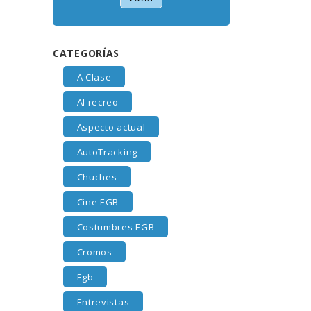
CATEGORÍAS
A Clase
Al recreo
Aspecto actual
AutoTracking
Chuches
Cine EGB
Costumbres EGB
Cromos
Egb
Entrevistas