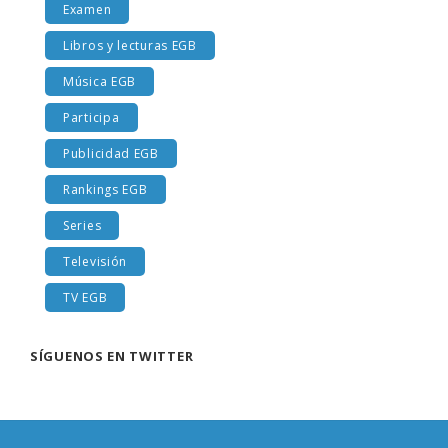
Examen
Libros y lecturas EGB
Música EGB
Participa
Publicidad EGB
Rankings EGB
Series
Televisión
TV EGB
SÍGUENOS EN TWITTER