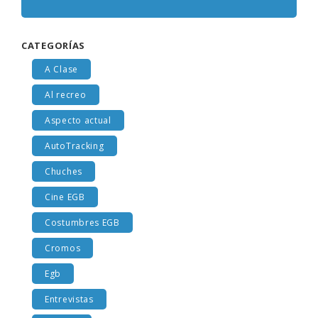
CATEGORÍAS
A Clase
Al recreo
Aspecto actual
AutoTracking
Chuches
Cine EGB
Costumbres EGB
Cromos
Egb
Entrevistas