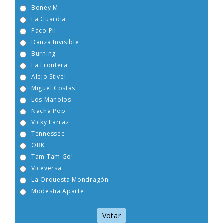
Boney M
La Guardia
Paco Pil
Danza Invisible
Burning
La Frontera
Alejo Stivel
Miguel Costas
Los Manolos
Nacha Pop
Vicky Larraz
Tennessee
OBK
Tam Tam Go!
Viceversa
La Orquesta Mondragón
Modestia Aparte
Votar