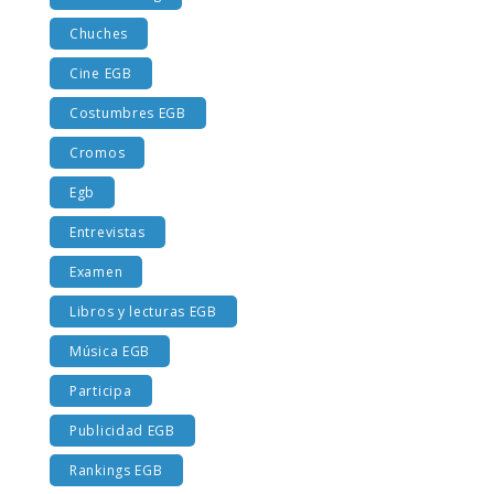
AutoTracking
Chuches
Cine EGB
Costumbres EGB
Cromos
Egb
Entrevistas
Examen
Libros y lecturas EGB
Música EGB
Participa
Publicidad EGB
Rankings EGB