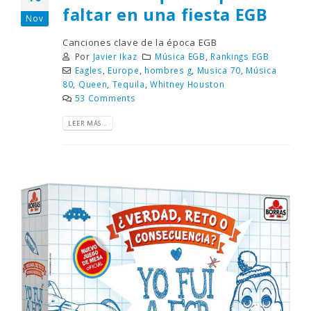
faltar en una fiesta EGB
Nov
Canciones clave de la época EGB
Por
Javier Ikaz
Música EGB
,
Rankings EGB
Eagles
,
Europe
,
hombres g
,
Musica 70
,
Música
80
,
Queen
,
Tequila
,
Whitney Houston
53 Comments
LEER MÁS...