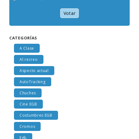
Votar
CATEGORÍAS
A Clase
Al recreo
Aspecto actual
AutoTracking
Chuches
Cine EGB
Costumbres EGB
Cromos
Egb