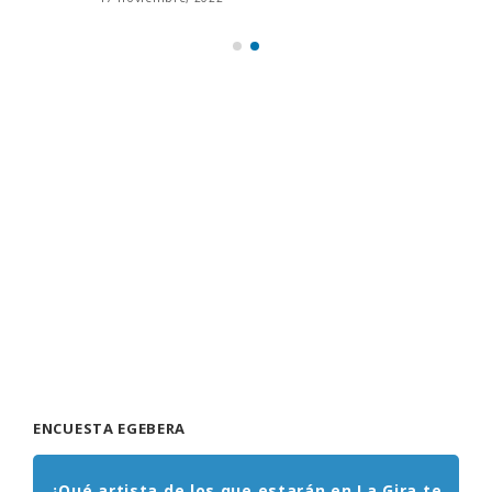
ENCUESTA EGEBERA
¿Qué artista de los que estarán en La Gira te