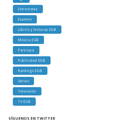
Entrevistas
Examen
Libros y lecturas EGB
Música EGB
Participa
Publicidad EGB
Rankings EGB
Series
Televisión
TV EGB
SÍGUENOS EN TWITTER