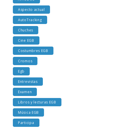
Al recreo
Aspecto actual
AutoTracking
Chuches
Cine EGB
Costumbres EGB
Cromos
Egb
Entrevistas
Examen
Libros y lecturas EGB
Música EGB
Participa