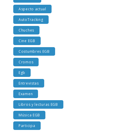
Al recreo
Aspecto actual
AutoTracking
Chuches
Cine EGB
Costumbres EGB
Cromos
Egb
Entrevistas
Examen
Libros y lecturas EGB
Música EGB
Participa