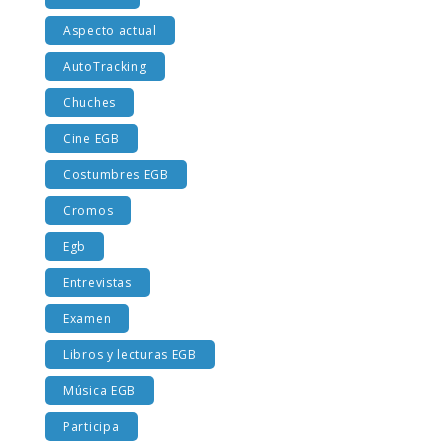
Al recreo
Aspecto actual
AutoTracking
Chuches
Cine EGB
Costumbres EGB
Cromos
Egb
Entrevistas
Examen
Libros y lecturas EGB
Música EGB
Participa