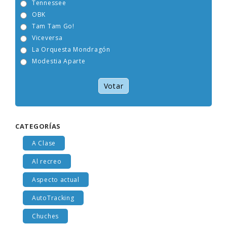
Tennessee
OBK
Tam Tam Go!
Viceversa
La Orquesta Mondragón
Modestia Aparte
Votar
CATEGORÍAS
A Clase
Al recreo
Aspecto actual
AutoTracking
Chuches