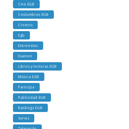
Cine EGB
Costumbres EGB
Cromos
Egb
Entrevistas
Examen
Libros y lecturas EGB
Música EGB
Participa
Publicidad EGB
Rankings EGB
Series