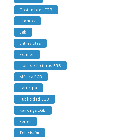
Costumbres EGB
Cromos
Egb
Entrevistas
Examen
Libros y lecturas EGB
Música EGB
Participa
Publicidad EGB
Rankings EGB
Series
Televisión