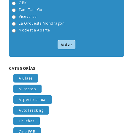
OBK
Tam Tam Go!
Viceversa
La Orquesta Mondragón
Modestia Aparte
Votar
CATEGORÍAS
A Clase
Al recreo
Aspecto actual
AutoTracking
Chuches
Cine EGB