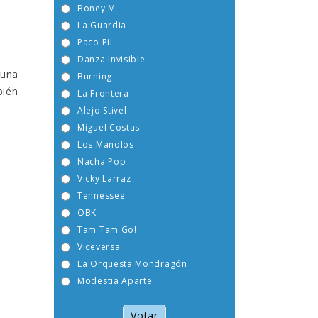
Boney M
La Guardia
Paco Pil
Danza Invisible
guna
Burning
bién
La Frontera
Alejo Stivel
Miguel Costas
Los Manolos
Nacha Pop
Vicky Larraz
Tennessee
OBK
Tam Tam Go!
Viceversa
La Orquesta Mondragón
Modestia Aparte
Votar