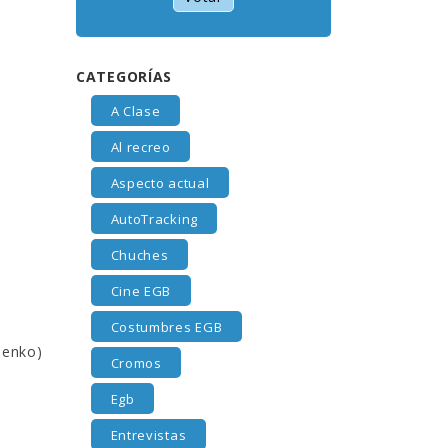
CATEGORÍAS
A Clase
Al recreo
Aspecto actual
AutoTracking
Chuches
Cine EGB
Costumbres EGB
henko)
Cromos
Egb
Entrevistas