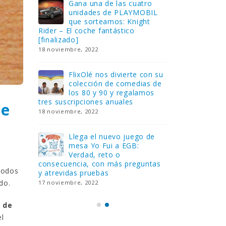
Gana una de las cuatro
¿Sa
al no
unidades de PLAYMOBIL
cur
amos a
que sorteamos: Knight
sab
Rider – El coche fantástico
EGB
[finalizado]
8 febrero, 202
18 noviembre, 2022
 Yo
Gan
reto o
FlixOlé nos divierte con su
Fui
colección de comedias de
con
 estas
los 80 y 90 y regalamos
respondiend
tres suscripciones anuales
5 preguntas
de
18 noviembre, 2022
15 diciembre,
Llega el nuevo juego de
Pri
mesa Yo Fui a EGB:
‘Ma
ue se
Verdad, reto o
rec
que ya
consecuencia, con más preguntas
pusieron de
todos
y atrevidas pruebas
desaparecie
do.
17 noviembre, 2022
2 diciembre, 
 de
el