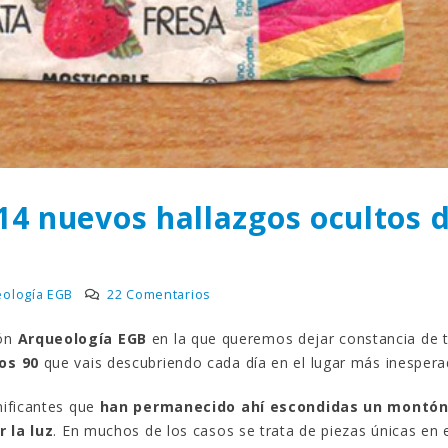
Gana una de las cuatro
¿Sabías que…? Diez
unidades de PLAYMOBIL
curiosidades que igu
que sorteamos: Knight
sabes de cuando íb
– El coche fantástico
EGB
izado]
8 febrero, 2023
iembre, 2022
Gana el nuevo juego
FlixOlé nos divierte con su
Fui a EGB ‘¿Verdad, 
colección de comedias de
consecuencia?’
los 80 y 90 y regalamos
respondiendo correctamente
uscripciones anuales
5 preguntas
14 nuevos hallazgos ocultos 
iembre, 2022
15 diciembre, 2022
Llega el nuevo juego de
Prime Video estrena
mesa Yo Fui a EGB:
‘Mañana es hoy’ y
ología EGB
22 Comentarios
Verdad, reto o
recordamos cosas q
cuencia, con más preguntas
pusieron de moda en los 90 
ión
Arqueología EGB
en la que queremos dejar constancia de 
vidas pruebas
desaparecieron
os 90
que vais descubriendo cada día en el lugar más inespera
iembre, 2022
2 diciembre, 2022
nificantes que
han permanecido ahí escondidas un montón
r la luz
. En muchos de los casos se trata de piezas únicas en 