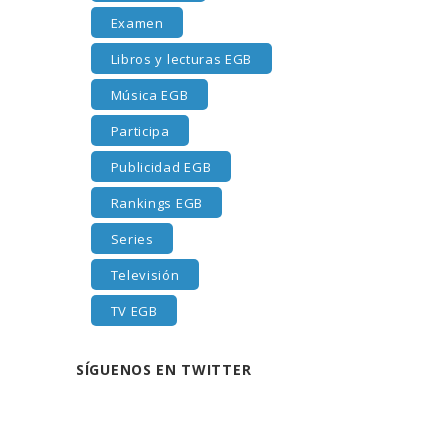
Examen
Libros y lecturas EGB
Música EGB
Participa
Publicidad EGB
Rankings EGB
Series
Televisión
TV EGB
SÍGUENOS EN TWITTER