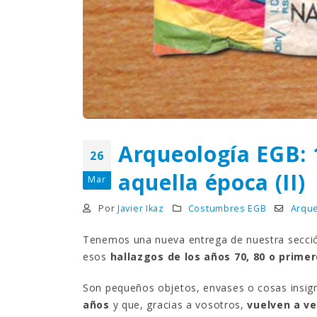
¿Sabías que…? Diez
curiosidades que igual no
sabes de cuando íbamos a
EGB
Rider 
[final
8 febrero, 2023
18 nov
Gana el nuevo juego Yo
Fui a EGB ‘¿Verdad, reto o
consecuencia?’
respondiendo correctamente estas
5 preguntas
tres s
Arqueología EGB: 
26
15 diciembre, 2022
18 nov
aquella época (II)
Mar
Prime Video estrena
‘Mañana es hoy’ y
Por
Javier Ikaz
Costumbres EGB
Arque
recordamos cosas que se
pusieron de moda en los 90 que ya
conse
Tenemos una nueva entrega de nuestra secc
desaparecieron
y atre
esos
hallazgos de los años 70, 80 o primer
2 diciembre, 2022
17 nov
Son pequeños objetos, envases o cosas insig
años
y que, gracias a vosotros,
vuelven a ve