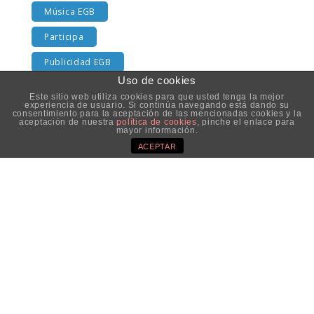
Música EGB
Participa
Publicidad EGB
Uso de cookies
Rankings EGB
Este sitio web utiliza cookies para que usted tenga la mejor
experiencia de usuario. Si continúa navegando está dando su
Series
consentimiento para la aceptación de las mencionadas cookies y la
aceptación de nuestra
política de cookies
, pinche el enlace para
mayor información.
Televisión
ACEPTAR
TV EGB
SÍGUENOS EN TWITTER
Aviso Legal
|
Política de privacidad
|
Información sobre
Cookies