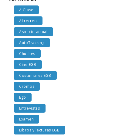
A Clase
Al recreo
Aspecto actual
AutoTracking
Chuches
Cine EGB
Costumbres EGB
Cromos
Egb
Entrevistas
Examen
Libros y lecturas EGB