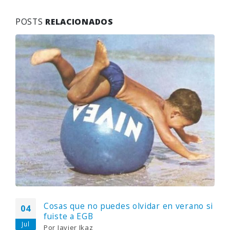
POSTS
RELACIONADOS
Cosas que no puedes olvidar en verano si
04
fuiste a EGB
Jul
Por
Javier Ikaz