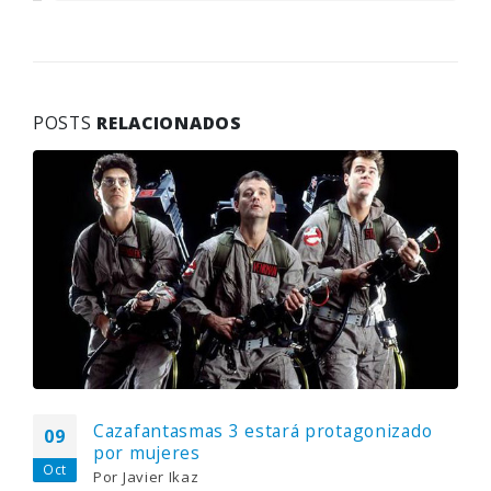
POSTS
RELACIONADOS
Cazafantasmas 3 estará protagonizado
09
por mujeres
Oct
Por
Javier Ikaz