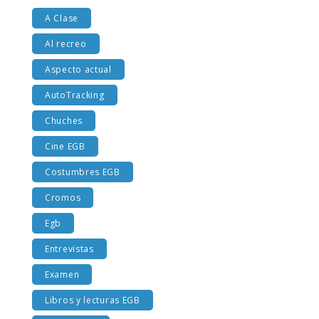
A Clase
Al recreo
Aspecto actual
AutoTracking
Chuches
Cine EGB
Costumbres EGB
Cromos
Egb
Entrevistas
Examen
Libros y lecturas EGB