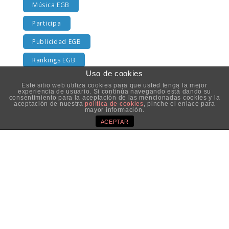
Música EGB
Participa
Publicidad EGB
Rankings EGB
Uso de cookies
Series
Este sitio web utiliza cookies para que usted tenga la mejor
experiencia de usuario. Si continúa navegando está dando su
Televisión
consentimiento para la aceptación de las mencionadas cookies y la
aceptación de nuestra
política de cookies
, pinche el enlace para
mayor información.
TV EGB
ACEPTAR
SÍGUENOS EN TWITTER
Aviso Legal
|
Política de privacidad
|
Información sobre
Cookies