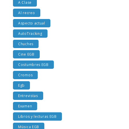
A Clase
Al recreo
Aspecto actual
AutoTracking
Chuches
Cine EGB
Costumbres EGB
Cromos
Egb
Entrevistas
Examen
Libros y lecturas EGB
Música EGB