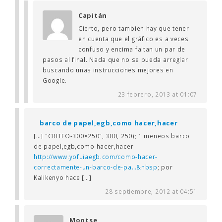
Capitán
Cierto, pero tambien hay que tener
en cuenta que el gráfico es a veces
confuso y encima faltan un par de
pasos al final. Nada que no se pueda arreglar
buscando unas instrucciones mejores en
Google.
23 febrero, 2013 at 01:07
barco de papel,egb,como hacer,hacer
[…] "CRITEO-300×250", 300, 250); 1 meneos barco
de papel,egb,como hacer,hacer
http://www.yofuiaegb.com/como-hacer-
correctamente-un-barco-de-pa…&nbsp
; por
Kalikenyo hace […]
28 septiembre, 2012 at 04:51
Montse