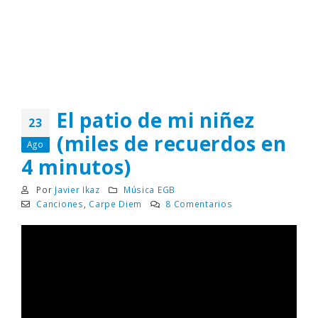
El patio de mi niñez
23
(miles de recuerdos en
Ago
4 minutos)
Por
Javier Ikaz
Música EGB
Canciones
,
Carpe Diem
8 Comentarios