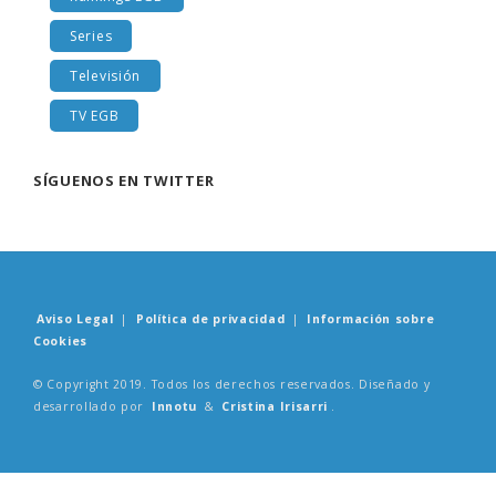
Series
Televisión
TV EGB
SÍGUENOS EN TWITTER
Aviso Legal
|
Política de privacidad
|
Información sobre
Cookies
© Copyright 2019. Todos los derechos reservados. Diseñado y
desarrollado por
Innotu
&
Cristina Irisarri
.