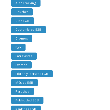
AutoTracking
Chuches
Cine EGB
Costumbres EGB
Cromos
Egb
Entrevistas
Examen
Libros y lecturas EGB
Música EGB
Participa
Publicidad EGB
Rankings EGB