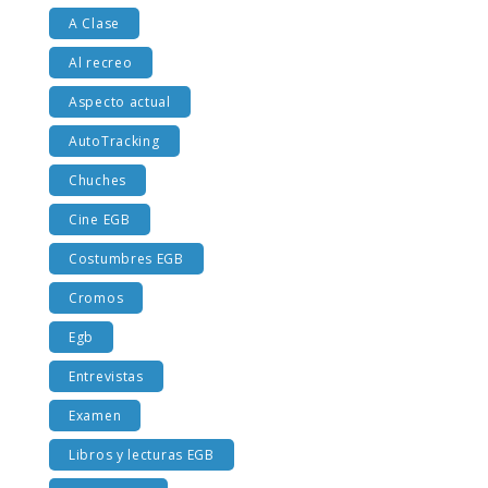
A Clase
Al recreo
Aspecto actual
AutoTracking
Chuches
Cine EGB
Costumbres EGB
Cromos
Egb
Entrevistas
Examen
Libros y lecturas EGB