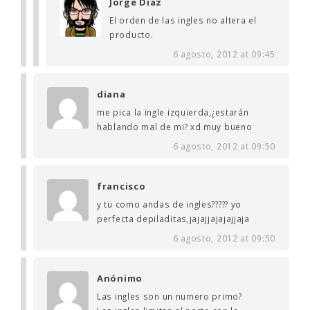
Jorge Diaz
El orden de las ingles no altera el
producto.
6 agosto, 2012 at 09:45
diana
me pica la ingle izquierda,¿estarán
hablando mal de mi? xd muy bueno
6 agosto, 2012 at 09:50
francisco
y tu como andas de ingles????? yo
perfecta depiladitas,jajajjajajajjaja
6 agosto, 2012 at 09:50
Anónimo
Las ingles son un numero primo?