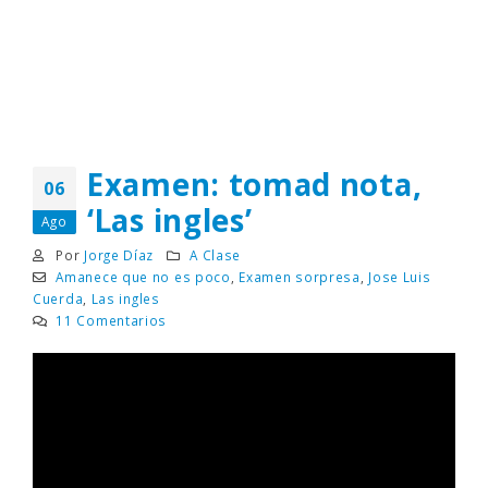
Examen: tomad nota,
06
‘Las ingles’
Ago
Por
Jorge Díaz
A Clase
Amanece que no es poco
,
Examen sorpresa
,
Jose Luis
Cuerda
,
Las ingles
11 Comentarios