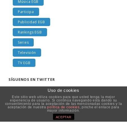
Música EGB
Participa
Publicidad EGB
Rankings EGB
Series
Televisión
TV EGB
SÍGUENOS EN TWITTER
Uso de cookies
Este sitio web utiliza cookies para que usted tenga la mejor
experiencia de usuario. Si continúa navegando está dando su
consentimiento para la aceptación de las mencionadas cookies y la
aceptación de nuestra
política de cookies
, pinche el enlace para
mayor información.
Aviso Legal
|
Política de privacidad
|
Información sobre
ACEPTAR
Cookies