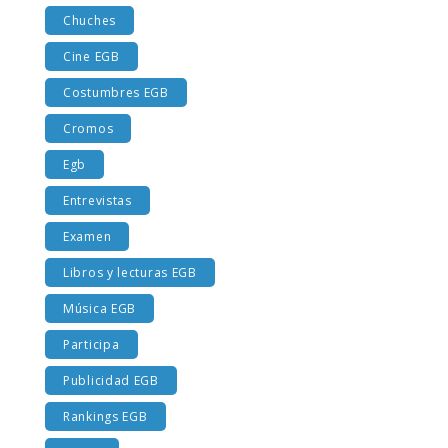
Chuches
Cine EGB
Costumbres EGB
Cromos
Egb
Entrevistas
Examen
Libros y lecturas EGB
Música EGB
Participa
Publicidad EGB
Rankings EGB