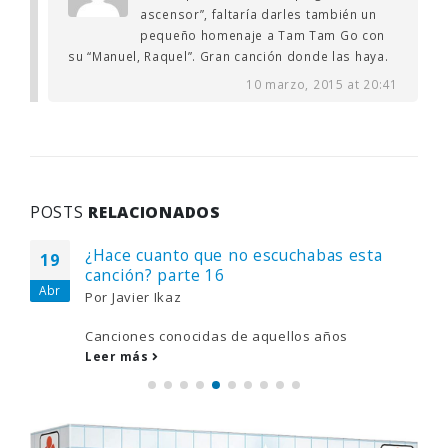
ascensor”, faltaría darles también un
pequeño homenaje a Tam Tam Go con
su “Manuel, Raquel”. Gran canción donde las haya.
10 marzo, 2015 at 20:41
POSTS
RELACIONADOS
¿Qué fue de C.C. Catch?
29
Por
Jorge Díaz
Oct
Recordamos que es en la actualidad de aquella
jovencita que arrasó...
Leer más