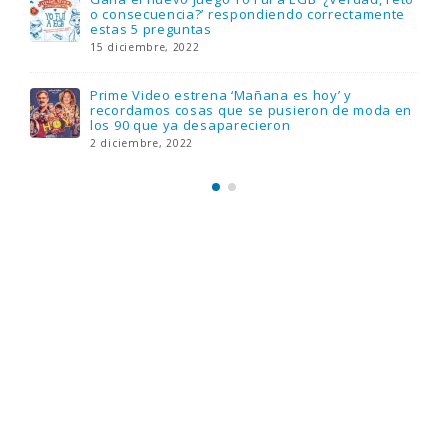
e
FlixOlé nos divierte con su colección de
comedias de los 80 y 90 y regalamos tres
suscripciones anuales
18 noviembre, 2022
en
Llega el nuevo juego de mesa Yo Fui a EGB:
Verdad, reto o consecuencia, con más
preguntas y atrevidas pruebas
17 noviembre, 2022