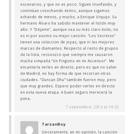
escenarios, y que no es poco. Siguen triunfando, y
continúan cosechando éxitos, aunque sigamos
echando de menos, y mucho, a Enrique Urquijo. Su
hermano Álvaro ha sabido mantener el listón muy
alto. Y “Déjame”, aunque sea su más claro éxito, no
es ni por asomo su mejor canción. “Los Secretos”
tienen una coleccion de joyas, que ni las mejores
marcas de diamantes. Respecto al resto de grupos
de la lista, reconozco que siempre me causaron
mucha simpatía “Un Pingüino en mi Ascensor”. Me
encantaría verles en directo, pero es que no salen
de Madrid, no hay forma de que recorran otras
ciudades. “Duncan Dhu” también fueron muy, pero
que muy grandes. Espero poder verles en directo
en esta nueva etapa. A buen seguro merecerá la
pena.
7 septiembre, 2013 at 16:32
TarzanBoy
Sinceramente, en mi opinión, la canción