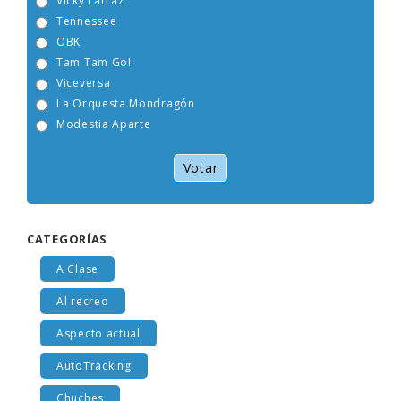
Vicky Larraz
Tennessee
OBK
Tam Tam Go!
Viceversa
La Orquesta Mondragón
Modestia Aparte
Votar
CATEGORÍAS
A Clase
Al recreo
Aspecto actual
AutoTracking