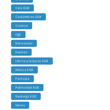
Chuches
Cine EGB
Costumbres EGB
Cromos
Egb
Entrevistas
Examen
Libros y lecturas EGB
Música EGB
Participa
Publicidad EGB
Rankings EGB
Series