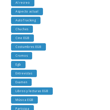
Al recreo
Aspecto actual
AutoTracking
Chuches
Cine EGB
Costumbres EGB
Cromos
Egb
Entrevistas
Examen
Libros y lecturas EGB
Música EGB
Participa