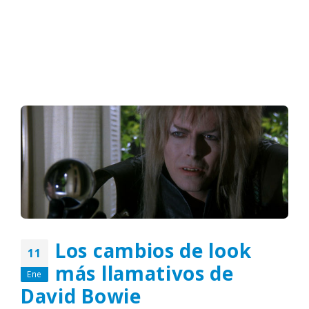
Los cambios de look
11
más llamativos de
Ene
David Bowie