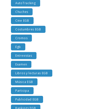
AutoTracking
Chuches
Cine EGB
Costumbres EGB
Cromos
Egb
Entrevistas
Examen
Libros y lecturas EGB
Música EGB
Participa
Publicidad EGB
Rankings EGB