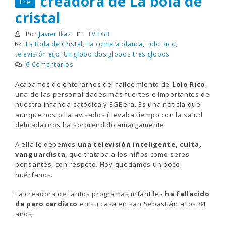
creadora de La bola de
Ene
cristal
Por
Javier Ikaz
TV EGB
La Bola de Cristal
,
La cometa blanca
,
Lolo Rico
,
televisión egb
,
Un globo dos globos tres globos
6 Comentarios
Acabamos de enterarnos del fallecimiento de
Lolo Rico
,
una de las personalidades más fuertes e importantes de
nuestra infancia catódica y EGBera. Es una noticia que
aunque nos pilla avisados (llevaba tiempo con la salud
delicada) nos ha sorprendido amargamente.
A ella le debemos
una televisión inteligente, culta,
vanguardista
, que trataba a los niños como seres
pensantes, con respeto. Hoy quedamos un poco
huérfanos.
La creadora de tantos programas infantiles
ha fallecido
de paro cardíaco
en su casa en san Sebastián a los 84
años.