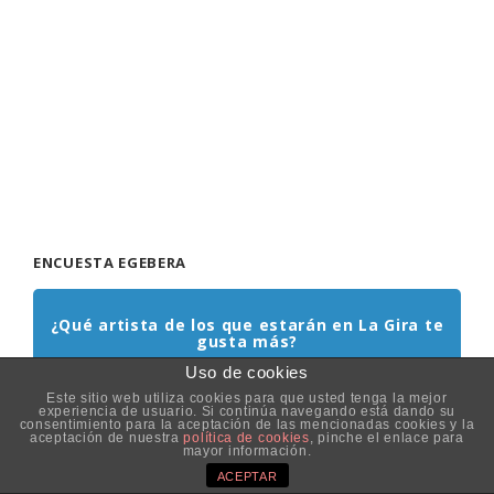
ENCUESTA EGEBERA
¿Qué artista de los que estarán en La Gira te
gusta más?
Uso de cookies
Sabrina
Este sitio web utiliza cookies para que usted tenga la mejor
Boney M
experiencia de usuario. Si continúa navegando está dando su
consentimiento para la aceptación de las mencionadas cookies y la
La Guardia
aceptación de nuestra
política de cookies
, pinche el enlace para
mayor información.
Paco Pil
ACEPTAR
Danza Invisible