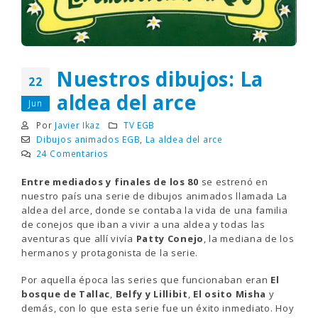
Nuestros dibujos: La
22
aldea del arce
Jun
Por
Javier Ikaz
TV EGB
Dibujos animados EGB
,
La aldea del arce
24 Comentarios
Entre mediados y finales de los 80
se estrenó en
nuestro país una serie de dibujos animados llamada La
aldea del arce, donde se contaba la vida de una familia
de conejos que iban a vivir a una aldea y todas las
aventuras que allí vivía
Patty Conejo
, la mediana de los
hermanos y protagonista de la serie.
Por aquella época las series que funcionaban eran
El
bosque de Tallac
,
Belfy y Lillibit
,
El osito Misha
y
demás, con lo que esta serie fue un éxito inmediato. Hoy