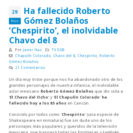
Ha fallecido Roberto
29
Gómez Bolaños
Nov
‘Chespirito’, el inolvidable
Chavo del 8
Por
Javier Ikaz
TV EGB
Chapulín Colorado
,
Chavo del 8
,
Chespirito
,
Roberto
Gómez Bolaños
21 Comentarios
Un día muy triste porque nos ha abandonado otro de los
grandes personajes de nuestra infancia, el inolvidable
actor mexicano
Roberto Gómez Bolaños
que dio vida a
‘
El Chavo del Ocho
‘ y ‘
El Chapulín Colorado
‘
ha
fallecido hoy a los 85 años
en Cancún.
Conocido por todos como ‘
Chespirito
‘ (una especie de
Shakespeare en miniatura) fue sin duda uno de los
personajes más populares y queridos de la televisión
mexicana, que traspasó todas las frontreras y también