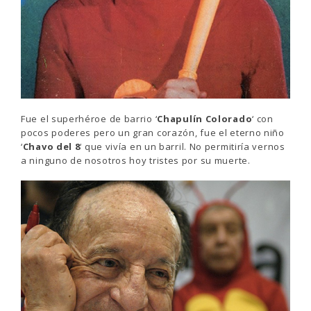
Fue el superhéroe de barrio ‘
Chapulín Colorado
‘ con
pocos poderes pero un gran corazón, fue el eterno niño
‘
Chavo del 8
‘ que vivía en un barril. No permitiría vernos
a ninguno de nosotros hoy tristes por su muerte.