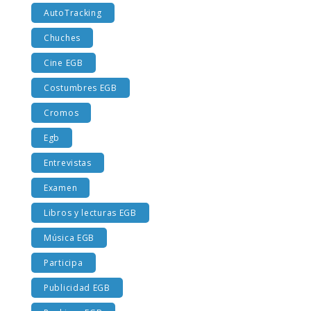
AutoTracking
Chuches
Cine EGB
Costumbres EGB
Cromos
Egb
Entrevistas
Examen
Libros y lecturas EGB
Música EGB
Participa
Publicidad EGB