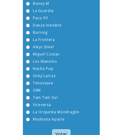
Boney M
La Guardia
Paco Pil
Danza Invisible
Burning
La Frontera
Alejo Stivel
Miguel Costas
Los Manolos
Nacha Pop
Vicky Larraz
Tennessee
OBK
Tam Tam Go!
Viceversa
La Orquesta Mondragón
Modestia Aparte
Votar