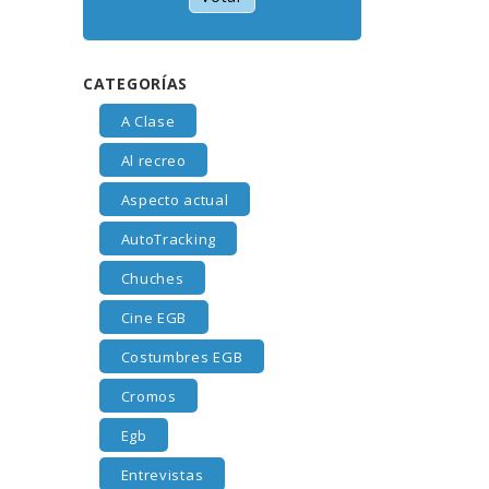
CATEGORÍAS
A Clase
Al recreo
Aspecto actual
AutoTracking
Chuches
Cine EGB
Costumbres EGB
Cromos
Egb
Entrevistas