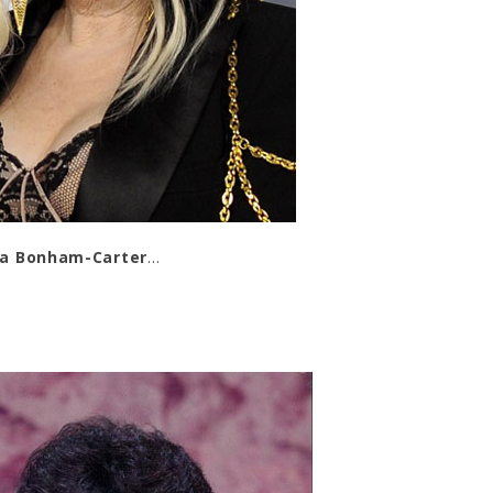
a Bonham-Carter
…