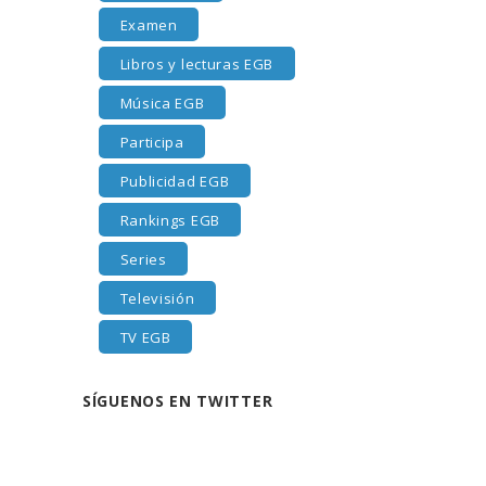
Examen
Libros y lecturas EGB
Música EGB
Participa
Publicidad EGB
Rankings EGB
Series
Televisión
TV EGB
SÍGUENOS EN TWITTER