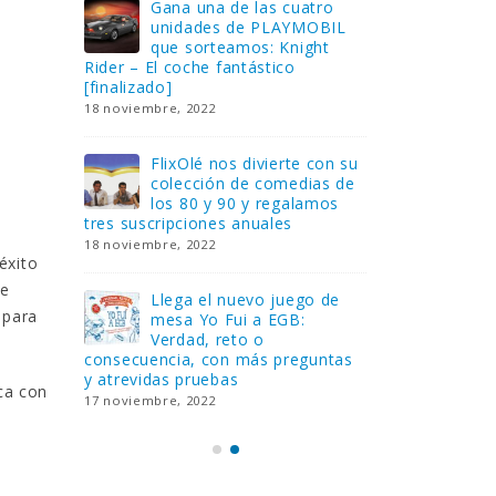
Gana una de las cuatro
¿Sa
al no
unidades de PLAYMOBIL
cur
amos a
que sorteamos: Knight
sab
Rider – El coche fantástico
EGB
[finalizado]
8 febrero, 202
18 noviembre, 2022
 Yo
Gan
reto o
FlixOlé nos divierte con su
Fui
colección de comedias de
con
 estas
los 80 y 90 y regalamos
respondiend
tres suscripciones anuales
5 preguntas
18 noviembre, 2022
15 diciembre,
éxito
de
Llega el nuevo juego de
Pri
 para
mesa Yo Fui a EGB:
‘Ma
ue se
Verdad, reto o
rec
que ya
consecuencia, con más preguntas
pusieron de
y atrevidas pruebas
desaparecie
ca con
17 noviembre, 2022
2 diciembre, 