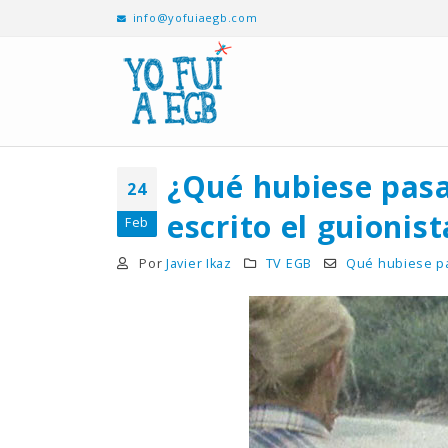
info@yofuiaegb.com
¿Qué hubiese pasa
24
escrito el guionis
Feb
Por
Javier Ikaz
TV EGB
Qué hubiese p