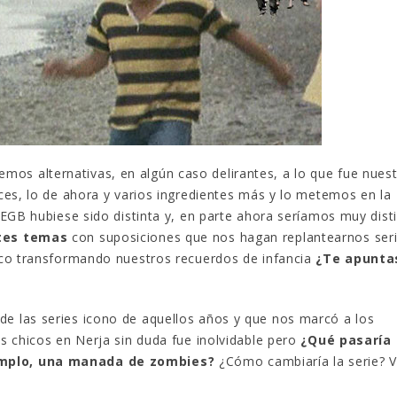
Gana una de las cuatro
¿Sabías que…? Diez
unidades de PLAYMOBIL
curiosidades que igu
que sorteamos: Knight
sabes de cuando íb
– El coche fantástico
EGB
izado]
8 febrero, 2023
iembre, 2022
Gana el nuevo juego
FlixOlé nos divierte con su
Fui a EGB ‘¿Verdad, 
colección de comedias de
consecuencia?’
los 80 y 90 y regalamos
respondiendo correctamente
mos alternativas, en algún caso delirantes, a lo que fue nues
uscripciones anuales
5 preguntas
ces, lo de ahora y varios ingredientes más y lo metemos en la
iembre, 2022
15 diciembre, 2022
EGB hubiese sido distinta y, en parte ahora seríamos muy dist
tes temas
con suposiciones que nos hagan replantearnos seri
Llega el nuevo juego de
Prime Video estrena
mesa Yo Fui a EGB:
‘Mañana es hoy’ y
oco transformando nuestros recuerdos de infancia
¿Te apunta
Verdad, reto o
recordamos cosas q
cuencia, con más preguntas
pusieron de moda en los 90 
vidas pruebas
desaparecieron
de las series icono de aquellos años y que nos marcó a los
iembre, 2022
2 diciembre, 2022
s chicos en Nerja sin duda fue inolvidable pero
¿Qué pasaría 
mplo, una manada de zombies?
¿Cómo cambiaría la serie?