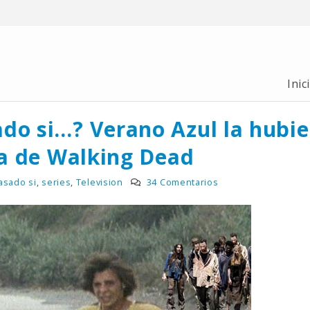
Inic
do si…? Verano Azul la hubie
ta de Walking Dead
asado si
,
series
,
Television
34 Comentarios