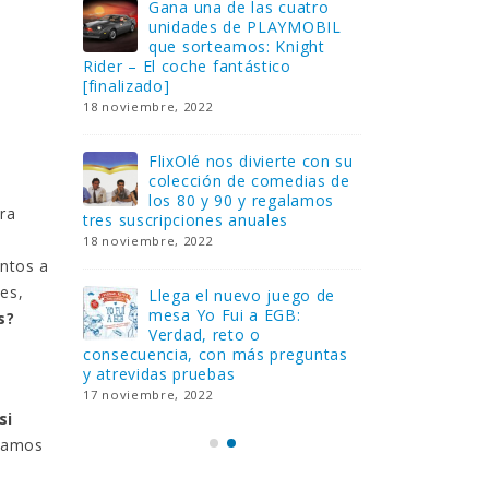
Gana una de las cuatro
¿Sa
al no
unidades de PLAYMOBIL
cur
amos a
que sorteamos: Knight
sab
Rider – El coche fantástico
EGB
[finalizado]
8 febrero, 202
18 noviembre, 2022
 Yo
Gan
reto o
FlixOlé nos divierte con su
Fui
colección de comedias de
con
 estas
los 80 y 90 y regalamos
respondiend
tra
tres suscripciones anuales
5 preguntas
18 noviembre, 2022
15 diciembre,
intos a
es,
Llega el nuevo juego de
Pri
mesa Yo Fui a EGB:
‘Ma
s?
ue se
Verdad, reto o
rec
que ya
consecuencia, con más preguntas
pusieron de
y atrevidas pruebas
desaparecie
17 noviembre, 2022
2 diciembre, 
si
 Vamos