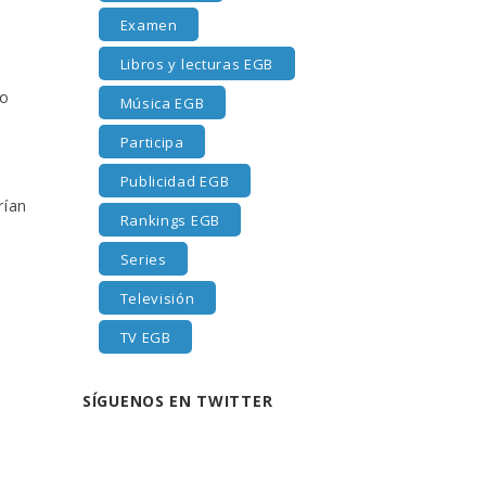
Examen
Libros y lecturas EGB
go
Música EGB
Participa
Publicidad EGB
rían
Rankings EGB
Series
Televisión
TV EGB
SÍGUENOS EN TWITTER