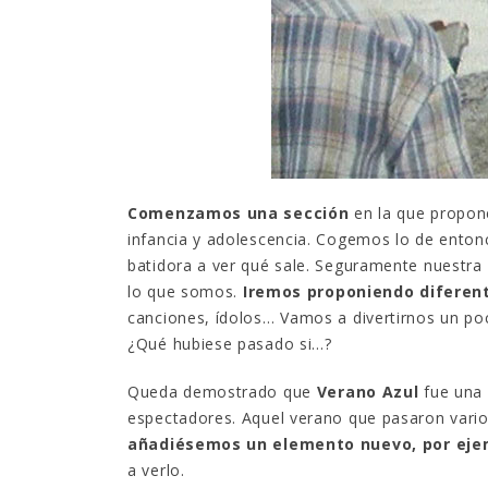
¿Sabías que…? Diez
curiosidades que igual no
sabes de cuando íbamos a
EGB
Rider 
[final
8 febrero, 2023
18 nov
Gana el nuevo juego Yo
Fui a EGB ‘¿Verdad, reto o
consecuencia?’
respondiendo correctamente estas
Comenzamos una sección
en la que propone
5 preguntas
tres s
infancia y adolescencia. Cogemos lo de enton
15 diciembre, 2022
18 nov
batidora a ver qué sale. Seguramente nuestra 
lo que somos.
Iremos proponiendo diferen
Prime Video estrena
‘Mañana es hoy’ y
canciones, ídolos… Vamos a divertirnos un p
recordamos cosas que se
¿Qué hubiese pasado si…?
pusieron de moda en los 90 que ya
conse
desaparecieron
y atre
Queda demostrado que
Verano Azul
fue una 
2 diciembre, 2022
17 nov
espectadores. Aquel verano que pasaron vario
añadiésemos un elemento nuevo, por eje
a verlo.