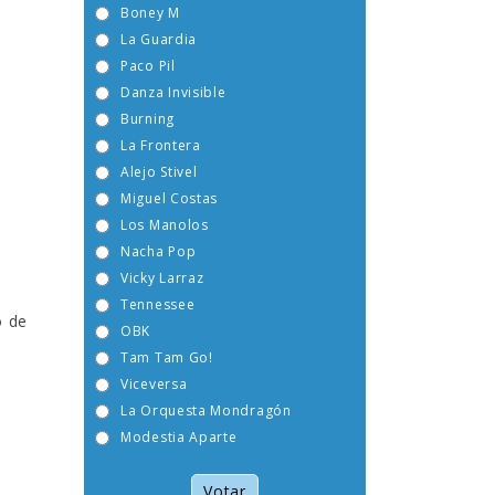
Boney M
La Guardia
Paco Pil
Danza Invisible
Burning
La Frontera
Alejo Stivel
Miguel Costas
Los Manolos
Nacha Pop
Vicky Larraz
Tennessee
o de
OBK
Tam Tam Go!
Viceversa
La Orquesta Mondragón
Modestia Aparte
Votar