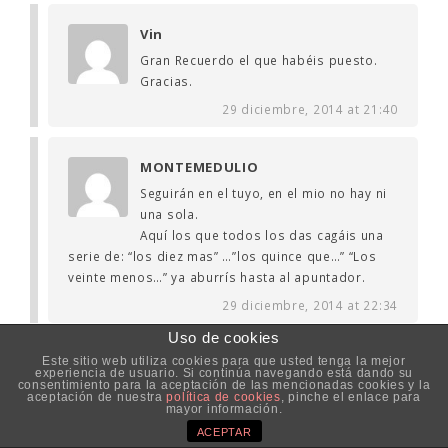
Vin
Gran Recuerdo el que habéis puesto.
Gracias.
29 diciembre, 2014 at 21:40
MONTEMEDULIO
Seguirán en el tuyo, en el mio no hay ni
una sola.
Aquí los que todos los das cagáis una
serie de: “los diez mas” …”los quince que…” “Los
veinte menos…” ya aburrís hasta al apuntador.
29 diciembre, 2014 at 22:34
Uso de cookies
Este sitio web utiliza cookies para que usted tenga la mejor
Vayatela
experiencia de usuario. Si continúa navegando está dando su
consentimiento para la aceptación de las mencionadas cookies y la
Es increible cómo un pequeño detalle
aceptación de nuestra
política de cookies
, pinche el enlace para
mayor información.
puede traer tantos recuerdos…Hace
tiempo que mis padres ya no tienen
ACEPTAR