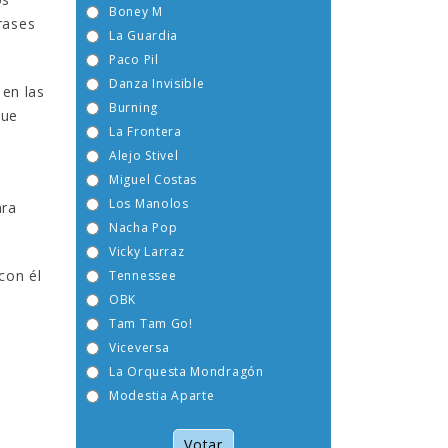
Boney M
frases
La Guardia
Paco Pil
Danza Invisible
 en las
Burning
que
La Frontera
Alejo Stivel
Miguel Costas
Los Manolos
ara
Nacha Pop
Vicky Larraz
con él
Tennessee
OBK
Tam Tam Go!
Viceversa
La Orquesta Mondragón
Modestia Aparte
Votar