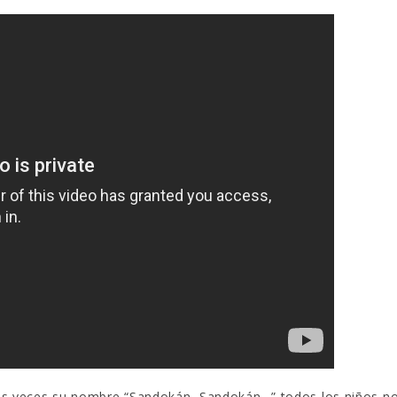
arias veces su nombre “Sandokán, Sandokán…” todos los niños n