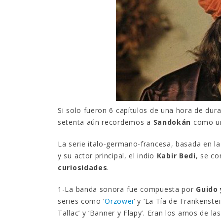
EGB
8 febre
respo
5 pre
15 dici
Si solo fueron 6 capítulos de una hora de du
setenta aún recordemos a
Sandokán
como uno
La serie italo-germano-francesa, basada en la
y su actor principal, el indio
Kabir Bedi
, se c
pusier
curiosidades
.
desap
2 dicie
1-La banda sonora fue compuesta por
Guido 
series como ‘
Orzowei
‘ y ‘La Tía de Frankenst
Tallac’ y ‘Banner y Flapy’. Eran los amos de las