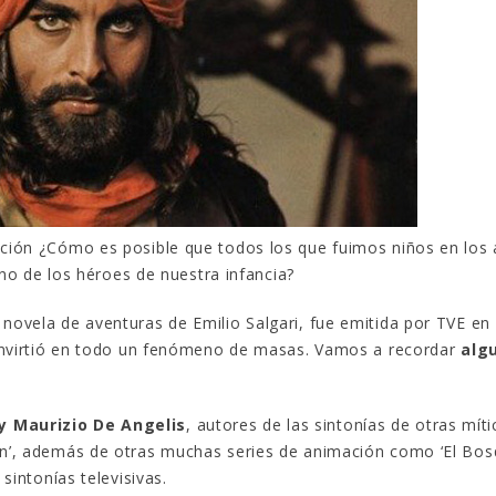
¿Sabías que…? Diez
Gana una de las cua
curiosidades que igual no
unidades de PLAYM
sabes de cuando íbamos a
que sorteamos: Knig
Rider – El coche fantástico
[finalizado]
ro, 2023
18 noviembre, 2022
Gana el nuevo juego Yo
Fui a EGB ‘¿Verdad, reto o
FlixOlé nos divierte 
consecuencia?’
colección de comedi
ndiendo correctamente estas
los 80 y 90 y regala
guntas
tres suscripciones anuales
embre, 2022
18 noviembre, 2022
ración ¿Cómo es posible que todos los que fuimos niños en los
 de los héroes de nuestra infancia?
Prime Video estrena
Llega el nuevo juego
‘Mañana es hoy’ y
mesa Yo Fui a EGB:
 novela de aventuras de Emilio Salgari, fue emitida por TVE en
recordamos cosas que se
Verdad, reto o
onvirtió en todo un fenómeno de masas. Vamos a recordar
alg
on de moda en los 90 que ya
consecuencia, con más preg
arecieron
y atrevidas pruebas
mbre, 2022
17 noviembre, 2022
y Maurizio De Angelis
, autores de las sintonías de otras míti
ein’, además de otras muchas series de animación como ‘El Bo
 sintonías televisivas.