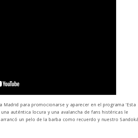
 a Madrid para promocionarse y aparecer en el programa ‘Esta
 una auténtica locura y una avalancha de fans histéricas le
le arrancó un pelo de la barba como recuerdo y nuestro Sandok