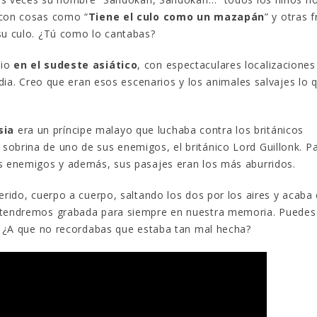
 con cosas como “
Tiene el culo como un mazapán
” y otras 
su culo. ¿Tú como lo cantabas?
dio
en el sudeste asiático
, con espectaculares localizaciones
India. Creo que eran esos escenarios y los animales salvajes lo 
sia
era un príncipe malayo que luchaba contra los británicos
sobrina de uno de sus enemigos, el británico Lord Guillonk. P
os enemigos y además, sus pasajes eran los más aburridos.
erido, cuerpo a cuerpo, saltando los dos por los aires y acaba 
a tendremos grabada para siempre en nuestra memoria. Puedes
o. ¿A que no recordabas que estaba tan mal hecha?