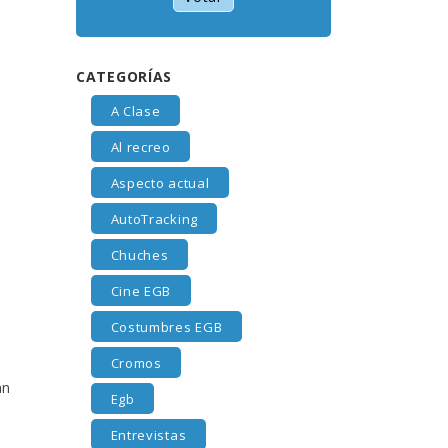
CATEGORÍAS
A Clase
Al recreo
Aspecto actual
AutoTracking
Chuches
Cine EGB
Costumbres EGB
Cromos
án
Egb
Entrevistas