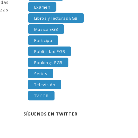
adas
Examen
zzis
Libros y lecturas EGB
Música EGB
Participa
Publicidad EGB
Rankings EGB
Series
Televisión
TV EGB
SÍGUENOS EN TWITTER