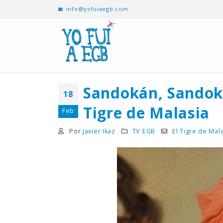
info@yofuiaegb.com
Sandokán, Sandoká
18
Tigre de Malasia
Feb
Por
Javier Ikaz
TV EGB
El Tigre de Mal