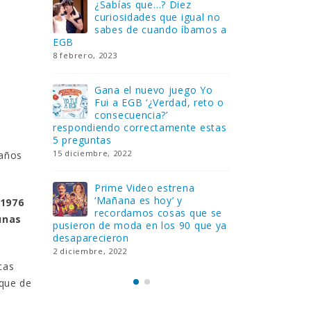
tro
¿Sabías que…? Diez
Gan
OBIL
curiosidades que igual no
uni
ht
sabes de cuando íbamos a
que
EGB
Rider – El c
[finalizado]
8 febrero, 2023
18 noviembre,
Gana el nuevo juego Yo
con su
Fui a EGB ‘¿Verdad, reto o
Fli
as de
consecuencia?’
col
mos
respondiendo correctamente estas
los
5 preguntas
tres suscrip
15 diciembre, 2022
18 noviembre,
 años
 de
Prime Video estrena
Lle
‘Mañana es hoy’ y
mes
1976
recordamos cosas que se
Ver
unas
untas
pusieron de moda en los 90 que ya
consecuenci
desaparecieron
y atrevidas
2 diciembre, 2022
17 noviembre,
cas
sque de