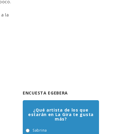
 poco.
 a la
ENCUESTA EGEBERA
¿Qué artista de los que
estarán en La Gira te gusta
más?
Sabrina