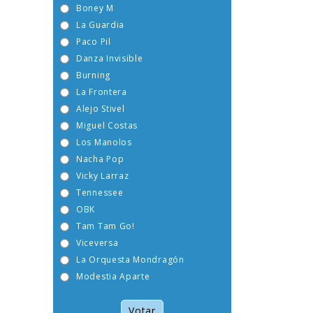
Boney M
La Guardia
Paco Pil
Danza Invisible
Burning
La Frontera
Alejo Stivel
Miguel Costas
Los Manolos
Nacha Pop
Vicky Larraz
Tennessee
OBK
Tam Tam Go!
Viceversa
La Orquesta Mondragón
Modestia Aparte
Votar