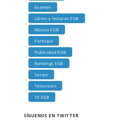
Examen
Libros y lecturas EGB
Música EGB
Participa
Publicidad EGB
Rankings EGB
Series
Televisión
TV EGB
SÍGUENOS EN TWITTER