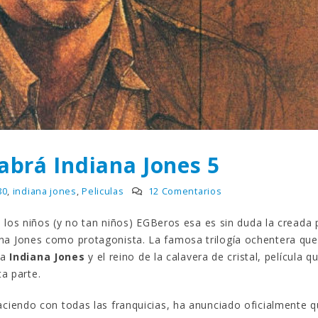
Gana una de las cuatro
¿Sabías que…? Diez
unidades de PLAYMOBIL
curiosidades que igu
que sorteamos: Knight
sabes de cuando íb
– El coche fantástico
EGB
izado]
8 febrero, 2023
iembre, 2022
Gana el nuevo juego
FlixOlé nos divierte con su
Fui a EGB ‘¿Verdad, 
colección de comedias de
consecuencia?’
los 80 y 90 y regalamos
respondiendo correctamente
uscripciones anuales
5 preguntas
abrá Indiana Jones 5
iembre, 2022
15 diciembre, 2022
Llega el nuevo juego de
Prime Video estrena
80
,
indiana jones
,
Peliculas
12 Comentarios
mesa Yo Fui a EGB:
‘Mañana es hoy’ y
Verdad, reto o
recordamos cosas q
 los niños (y no tan niños) EGBeros esa es sin duda la creada 
cuencia, con más preguntas
pusieron de moda en los 90 
na Jones como protagonista. La famosa trilogía ochentera qu
vidas pruebas
desaparecieron
ga
Indiana Jones
y el reino de la calavera de cristal, película q
iembre, 2022
2 diciembre, 2022
ta parte.
aciendo con todas las franquicias, ha anunciado oficialmente 