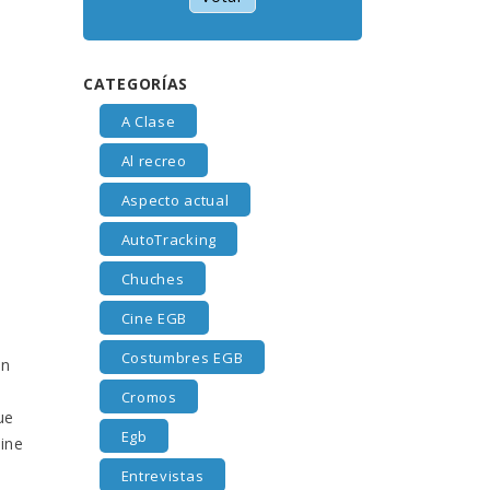
CATEGORÍAS
A Clase
Al recreo
Aspecto actual
AutoTracking
Chuches
Cine EGB
Costumbres EGB
en
Cromos
ue
Egb
cine
Entrevistas