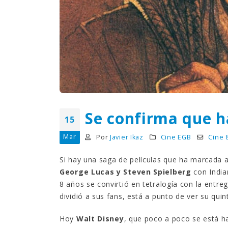
¿Sabías que…? Diez
curiosidades que igual no
sabes de cuando íbamos a
EGB
Rider 
[final
8 febrero, 2023
18 nov
Gana el nuevo juego Yo
Fui a EGB ‘¿Verdad, reto o
consecuencia?’
respondiendo correctamente estas
5 preguntas
tres s
Se confirma que h
15 diciembre, 2022
18 nov
15
Mar
Prime Video estrena
Por
Javier Ikaz
Cine EGB
Cine 
‘Mañana es hoy’ y
recordamos cosas que se
Si hay una saga de películas que ha marcada a
pusieron de moda en los 90 que ya
conse
George Lucas y Steven Spielberg
con India
desaparecieron
y atre
8 años se convirtió en tetralogía con la entre
2 diciembre, 2022
17 nov
dividió a sus fans, está a punto de ver su quin
Hoy
Walt Disney
, que poco a poco se está h