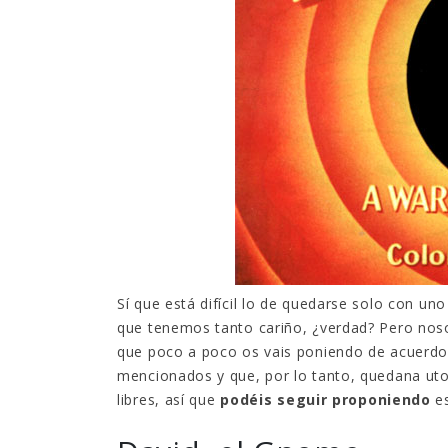
EGB
8 febre
respo
5 pre
15 dici
Sí que está difícil lo de quedarse solo con u
pusier
que tenemos tanto cariño, ¿verdad? Pero nos
desap
que poco a poco os vais poniendo de acuerdo
2 dicie
mencionados y que, por lo tanto, quedana utom
libres, así que
podéis seguir proponiendo
es