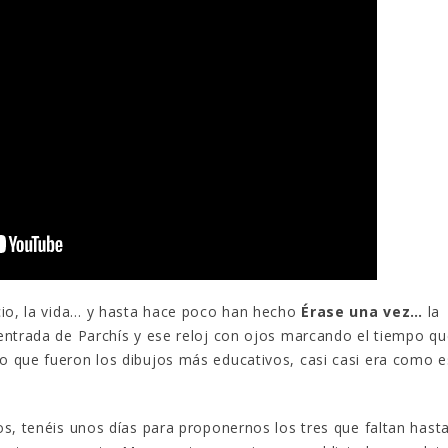
cio, la vida… y hasta hace poco han hecho
Érase una vez…
la
entrada de Parchís y ese reloj con ojos marcando el tiempo qu
 que fueron los dibujos más educativos, casi casi era como e
s, tenéis unos días para proponernos los tres que faltan hasta