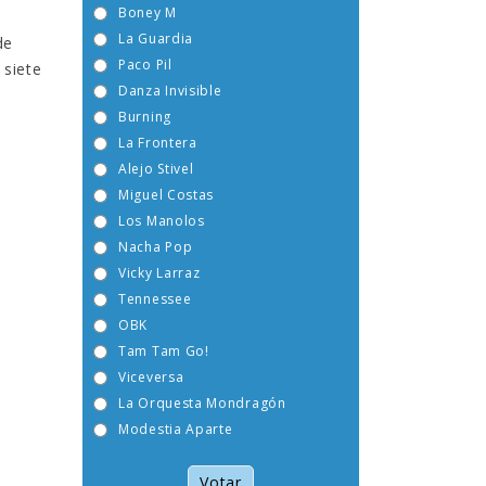
Boney M
La Guardia
de
Paco Pil
 siete
Danza Invisible
Burning
La Frontera
Alejo Stivel
Miguel Costas
Los Manolos
Nacha Pop
Vicky Larraz
Tennessee
OBK
Tam Tam Go!
Viceversa
La Orquesta Mondragón
Modestia Aparte
Votar