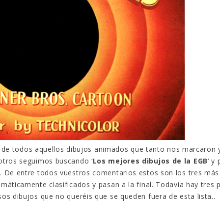
¿Sabías que…? Diez
Gana una de las cua
curiosidades que igual no
unidades de PLAYM
sabes de cuando íbamos a
que sorteamos: Knig
Rider – El coche fantástico
[finalizado]
ro, 2023
18 noviembre, 2022
Gana el nuevo juego Yo
Fui a EGB ‘¿Verdad, reto o
FlixOlé nos divierte 
consecuencia?’
colección de comedi
ndiendo correctamente estas
los 80 y 90 y regala
guntas
tres suscripciones anuales
embre, 2022
18 noviembre, 2022
Prime Video estrena
Llega el nuevo juego
‘Mañana es hoy’ y
mesa Yo Fui a EGB:
no de todos aquellos dibujos animados que tanto nos marcaron y
recordamos cosas que se
Verdad, reto o
on de moda en los 90 que ya
consecuencia, con más preg
otros seguimos buscando ‘
Los mejores dibujos de la EGB
‘ y
arecieron
y atrevidas pruebas
. De entre todos vuestros comentarios estos son los tres más
mbre, 2022
17 noviembre, 2022
áticamente clasificados y pasan a la final. Todavía hay tres 
os dibujos que no queréis que se queden fuera de esta lista..