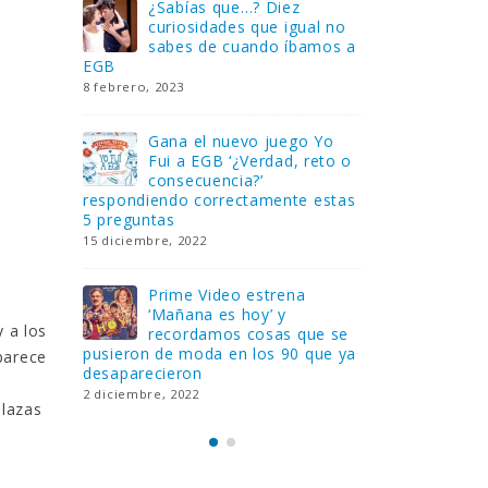
tro
¿Sabías que…? Diez
Gan
OBIL
curiosidades que igual no
uni
ht
sabes de cuando íbamos a
que
EGB
Rider – El c
[finalizado]
8 febrero, 2023
18 noviembre,
Gana el nuevo juego Yo
con su
Fui a EGB ‘¿Verdad, reto o
Fli
as de
consecuencia?’
col
mos
respondiendo correctamente estas
los
5 preguntas
tres suscrip
15 diciembre, 2022
18 noviembre,
 de
Prime Video estrena
Lle
‘Mañana es hoy’ y
mes
 a los
recordamos cosas que se
Ver
untas
pusieron de moda en los 90 que ya
consecuenci
 parece
desaparecieron
y atrevidas
2 diciembre, 2022
17 noviembre,
plazas