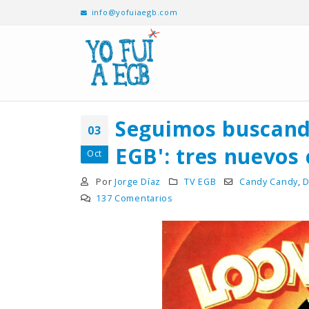
info@yofuiaegb.com
Seguimos buscando
03
EGB': tres nuevos 
Oct
Por
Jorge Díaz
TV EGB
Candy Candy
,
D
137 Comentarios