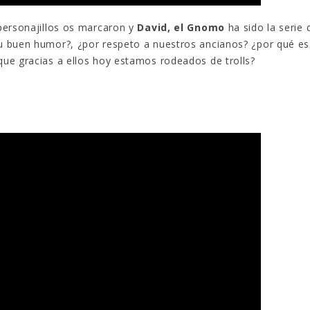
personajillos os marcaron y
David, el Gnomo
ha sido la serie 
 buen humor?, ¿por respeto a nuestros ancianos? ¿por qué es
ue gracias a ellos hoy estamos rodeados de trolls?