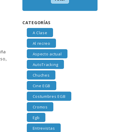
CATEGORÍAS
A Clase
Al recreo
iña
Aspecto actual
oso,
AutoTracking
Chuches
Cine EGB
Costumbres EGB
Cromos
Egb
Entrevistas