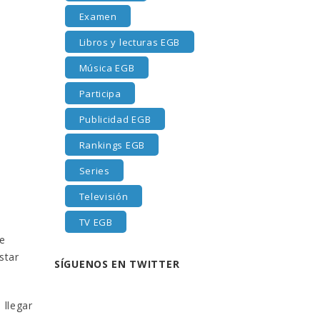
Examen
Libros y lecturas EGB
Música EGB
Participa
Publicidad EGB
Rankings EGB
Series
Televisión
TV EGB
e
star
SÍGUENOS EN TWITTER
 llegar