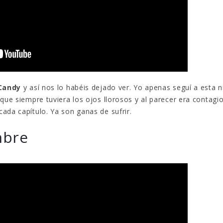
Candy
y así nos lo habéis dejado ver. Yo apenas seguí a esta n
que siempre tuviera los ojos llorosos y al parecer era contagi
ada capítulo. Ya son ganas de sufrir.
mbre