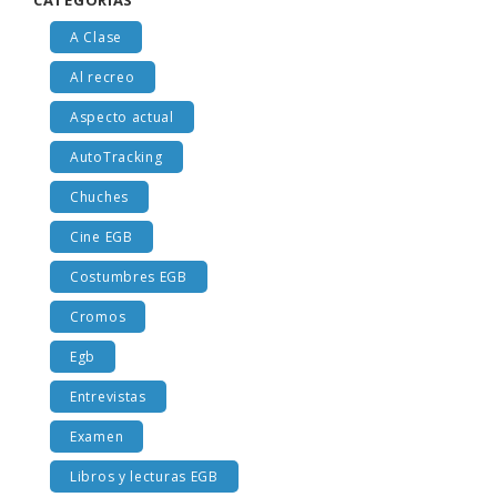
CATEGORÍAS
A Clase
Al recreo
Aspecto actual
AutoTracking
Chuches
Cine EGB
Costumbres EGB
Cromos
Egb
Entrevistas
Examen
Libros y lecturas EGB