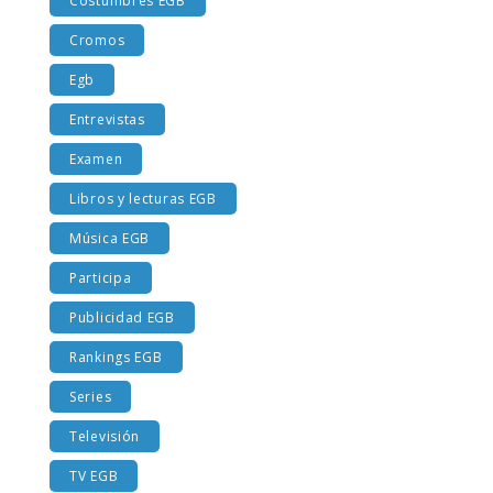
Costumbres EGB
Cromos
Egb
Entrevistas
Examen
Libros y lecturas EGB
Música EGB
Participa
Publicidad EGB
Rankings EGB
Series
Televisión
TV EGB