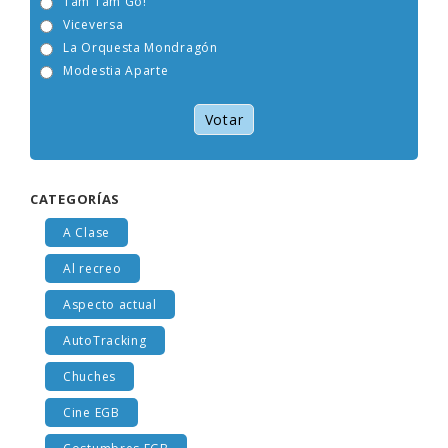
Tam Tam Go!
Viceversa
La Orquesta Mondragón
Modestia Aparte
Votar
CATEGORÍAS
A Clase
Al recreo
Aspecto actual
AutoTracking
Chuches
Cine EGB