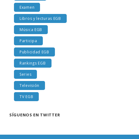
Examen
Libros y lecturas EGB
Música EGB
Participa
Publicidad EGB
Rankings EGB
Series
Televisión
TV EGB
SÍGUENOS EN TWITTER