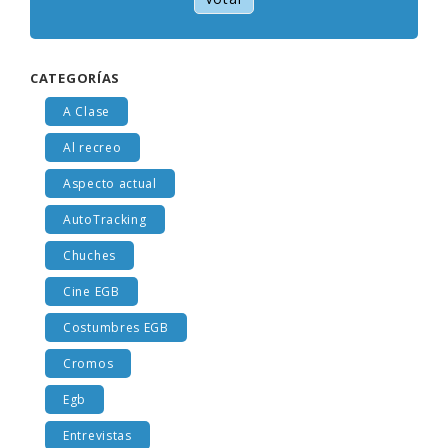
Votar
CATEGORÍAS
A Clase
Al recreo
Aspecto actual
AutoTracking
Chuches
Cine EGB
Costumbres EGB
Cromos
Egb
Entrevistas