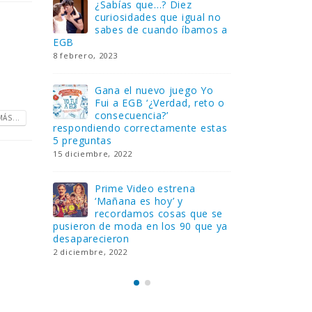
Gana una de las cuatro
¿Sa
al no
unidades de PLAYMOBIL
cur
amos a
que sorteamos: Knight
sab
Rider – El coche fantástico
EGB
[finalizado]
8 febrero, 202
18 noviembre, 2022
 Yo
Gan
reto o
FlixOlé nos divierte con su
Fui
colección de comedias de
con
ÁS...
 estas
los 80 y 90 y regalamos
respondiend
tres suscripciones anuales
5 preguntas
18 noviembre, 2022
15 diciembre,
Llega el nuevo juego de
Pri
mesa Yo Fui a EGB:
‘Ma
ue se
Verdad, reto o
rec
que ya
consecuencia, con más preguntas
pusieron de
y atrevidas pruebas
desaparecie
17 noviembre, 2022
2 diciembre, 