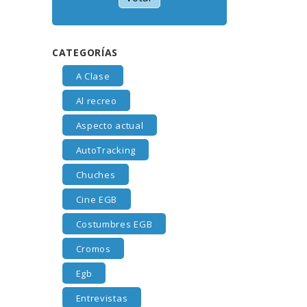
CATEGORÍAS
A Clase
Al recreo
Aspecto actual
AutoTracking
Chuches
Cine EGB
Costumbres EGB
Cromos
Egb
Entrevistas