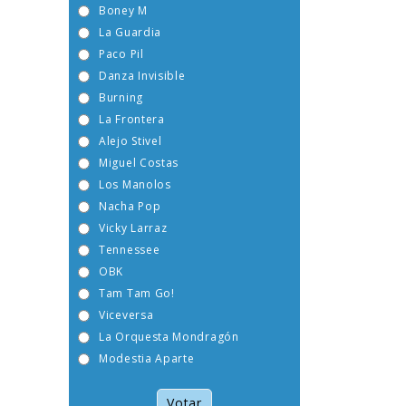
Boney M
La Guardia
Paco Pil
Danza Invisible
Burning
La Frontera
Alejo Stivel
Miguel Costas
Los Manolos
Nacha Pop
Vicky Larraz
Tennessee
OBK
Tam Tam Go!
Viceversa
La Orquesta Mondragón
Modestia Aparte
Votar