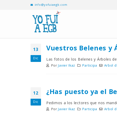
info@yofuiaegb.com
Vuestros Belenes y Á
13
Dic
Las fotos de los Belenes y Árboles de
Por
Javier Ikaz
Participa
Arbol 
¿Has puesto ya el Be
12
Dic
Pedimos a los lectores que nos mande
Por
Javier Ikaz
Participa
Arbol 