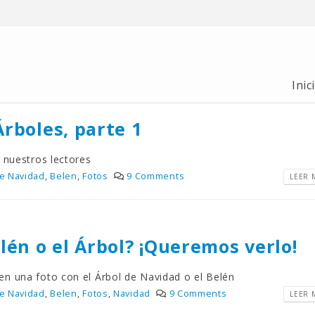
Inic
rboles, parte 1
 nuestros lectores
de Navidad
,
Belen
,
Fotos
9 Comments
LEER M
lén o el Árbol? ¡Queremos verlo!
n una foto con el Árbol de Navidad o el Belén
de Navidad
,
Belen
,
Fotos
,
Navidad
9 Comments
LEER M