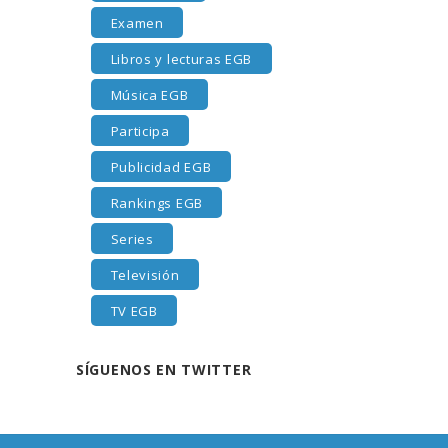
Examen
Libros y lecturas EGB
Música EGB
Participa
Publicidad EGB
Rankings EGB
Series
Televisión
TV EGB
SÍGUENOS EN TWITTER