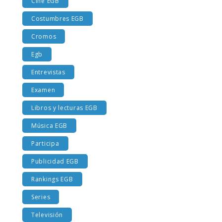
Cine EGB
Costumbres EGB
Cromos
Egb
Entrevistas
Examen
Libros y lecturas EGB
Música EGB
Participa
Publicidad EGB
Rankings EGB
Series
Televisión