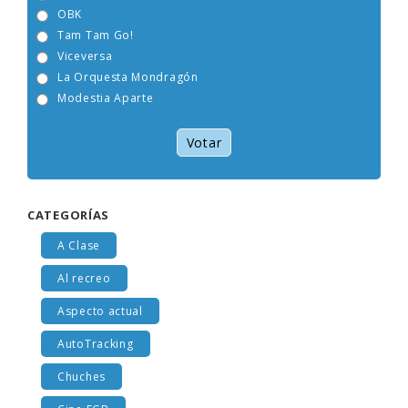
OBK
Tam Tam Go!
Viceversa
La Orquesta Mondragón
Modestia Aparte
Votar
CATEGORÍAS
A Clase
Al recreo
Aspecto actual
AutoTracking
Chuches