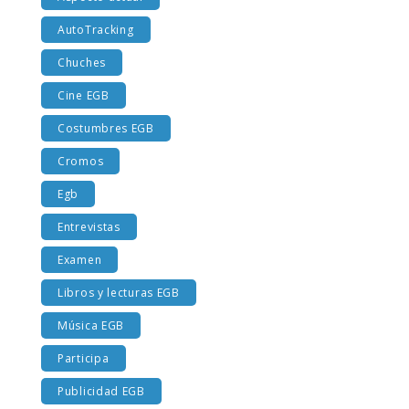
AutoTracking
Chuches
Cine EGB
Costumbres EGB
Cromos
Egb
Entrevistas
Examen
Libros y lecturas EGB
Música EGB
Participa
Publicidad EGB